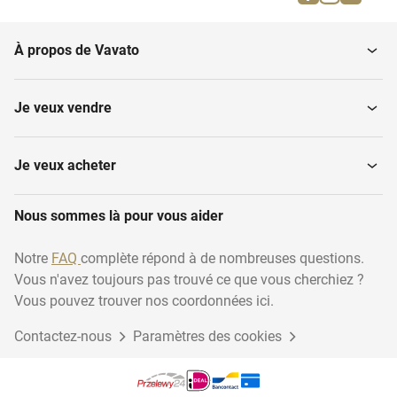
Instruments de musique
l'incendie
À propos de Vavato
Ménage
Transport et logistique
Je veux vendre
Matériel d'installation
Travail du bois
Je veux acheter
Nous sommes là pour vous aider
Articles jetables
Industrie
Notre
FAQ
complète répond à de nombreuses questions.
Vous n'avez toujours pas trouvé ce que vous cherchiez ?
Energie durable
Accessoires pour animaux
Vous pouvez trouver nos coordonnées ici.
Contactez-nous
Paramètres des cookies
Emballages cadeaux
Inventaire du garage