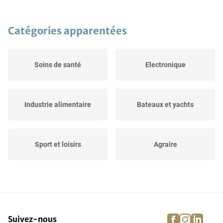
Catégories apparentées
Soins de santé
Electronique
Industrie alimentaire
Bateaux et yachts
Sport et loisirs
Agraire
Evénements
Dressage, saut et course
facebook
instagra
linke
pi
Suivez-nous
Matériel de lutte contre