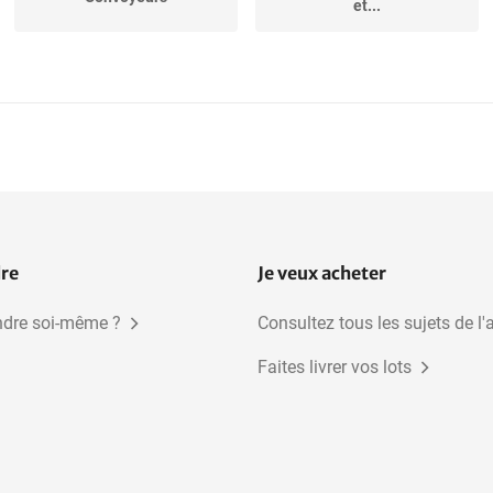
et...
Tables tournantes
Machines à rempoter
Bulbes de fleurs
dre
Je veux acheter
dre soi-même ?
Consultez tous les sujets de l'
Faites livrer vos lots