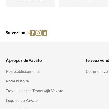
Machines de pesage
Boîtes cubiques
facebook
instagram
linkedin
pinterest
Suivez-nous
Convoyeurs d'inspection
Ventilateurs
À propos de Vavato
Je veux ven
Nos établissements
Comment ven
Notre histoire
Travaillez chez Troostwijk-Vavato
L'équipe de Vavato