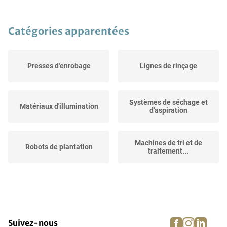
Catégories apparentées
Presses d'enrobage
Lignes de rinçage
Systèmes de séchage et
Matériaux d'illumination
d'aspiration
Machines de tri et de
Robots de plantation
traitement...
Lavage de machines de
Machines à relier
séchage et...
facebook
instagra
linke
pi
Suivez-nous
Autre équipement