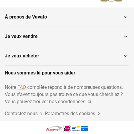
Systèmes de croissance
agricole
À propos de Vavato
Conservation des bulbes
Ampoules
et...
Je veux vendre
Tables de culture
Arrosoirs
Je veux acheter
Traitement des bulbes
Nous sommes là pour vous aider
Convoyeurs
et...
Notre
FAQ
complète répond à de nombreuses questions.
Vous n'avez toujours pas trouvé ce que vous cherchiez ?
Gouttières croissantes
Bennes basculantes
Vous pouvez trouver nos coordonnées ici.
Contactez-nous
Paramètres des cookies
Machines de pesage
Boîtes cubiques