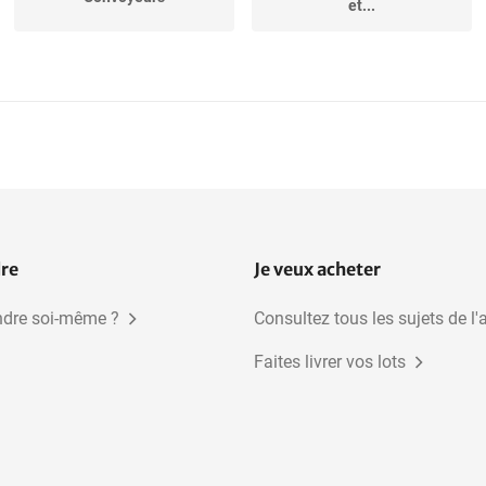
et...
Tables tournantes
Machines à rempoter
Bulbes de fleurs
dre
Je veux acheter
dre soi-même ?
Consultez tous les sujets de l'
Faites livrer vos lots