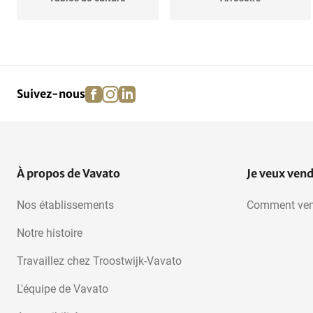
Machines de pesage
Boîtes cubiques
facebook
instagram
linkedin
pinterest
Suivez-nous
Convoyeurs d'inspection
Ventilateurs
À propos de Vavato
Je veux ven
Nos établissements
Comment ven
Notre histoire
Travaillez chez Troostwijk-Vavato
L'équipe de Vavato