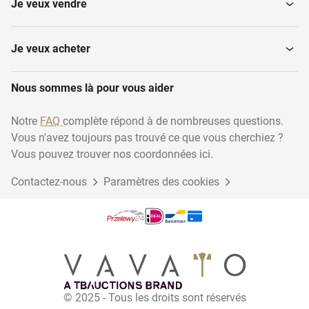
Je veux vendre
Tables de culture
Arrosoirs
Je veux acheter
Traitement des bulbes
Nous sommes là pour vous aider
Convoyeurs
et...
Notre
FAQ
complète répond à de nombreuses questions.
Vous n'avez toujours pas trouvé ce que vous cherchiez ?
Gouttières croissantes
Bennes basculantes
Vous pouvez trouver nos coordonnées ici.
Contactez-nous
Paramètres des cookies
Machines de pesage
Boîtes cubiques
Tables tournantes
Machines à rempoter
© 2025 - Tous les droits sont réservés
Machines de remplissage
Les tubercules de fleurs