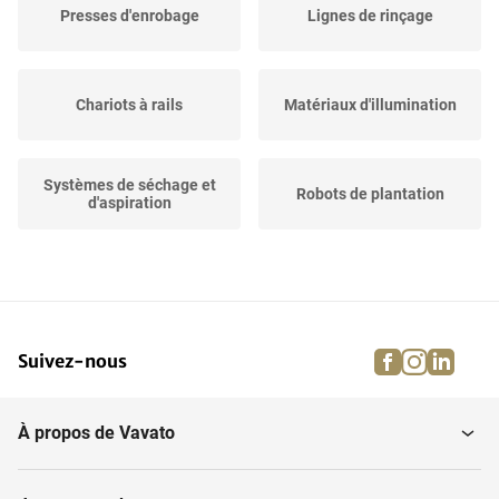
Presses d'enrobage
Lignes de rinçage
Chariots à rails
Matériaux d'illumination
Systèmes de séchage et
Robots de plantation
d'aspiration
Machines de tri et de
Machines à relier
traitement...
facebook
instagra
linke
pi
Suivez-nous
Autre équipement
Systèmes de croissance
agricole
À propos de Vavato
Conservation des bulbes
Ampoules
et...