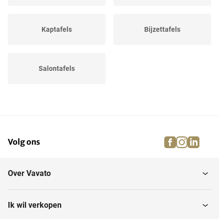
Kaptafels
Bijzettafels
Salontafels
facebook
instagra
linke
pi
Volg ons
Over Vavato
Ik wil verkopen