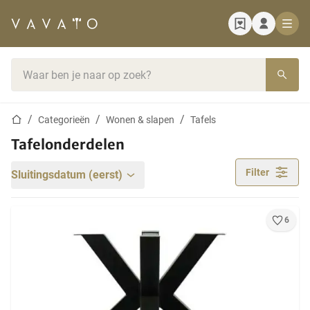
Startpagina
Zoekbalk
Startpagina
Categorieën
Wonen & slapen
Tafels
Tafelonderdelen
Filter
Sluitingsdatum (eerst)
6