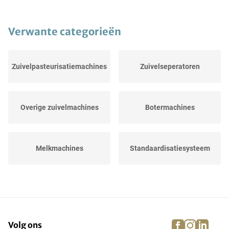
Verwante categorieën
Zuivelpasteurisatiemachines
Zuivelseperatoren
Overige zuivelmachines
Botermachines
Melkmachines
Standaardisatiesysteem
Kaassnij- en
Kaasraspmachines
verpakkingslijn
facebook
instagra
linke
pi
Volg ons
Kaas- en