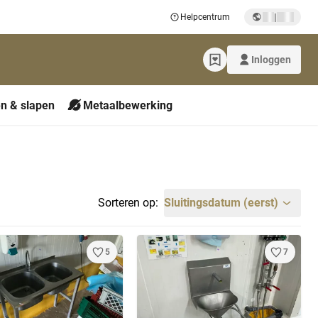
|
Helpcentrum
Inloggen
n & slapen
Metaalbewerking
Sorteren op:
Sluitingsdatum (eerst)
5
7