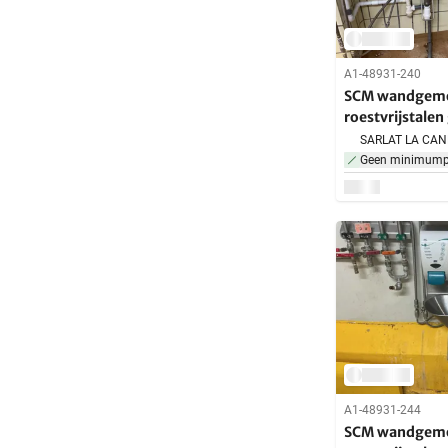
A1-48931-240
SCM wandgem
roestvrijstale
Geen minimumpr
A1-48931-244
SCM wandgem