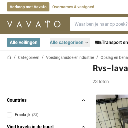
Verkoop met Vavato
Overnames & vastgoed
Zoekbalk
Startpagina
Alle veilingen
Alle categorieën
Transport en
Startpagina
Categorieën
Voedingsmiddelenindustrie
Opslag en beha
Rvs-lava
23 loten
Countries
Frankrijk
(23)
Vind kavels in de buurt