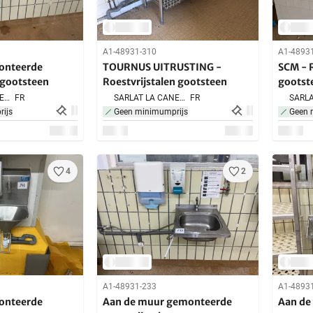
A1-48931-310
A1-4893
onteerde
TOURNUS UITRUSTING -
SCM - R
n gootsteen
Roestvrijstalen gootsteen
gootst
SARLAT LA CANEDA,
FR
SARLAT LA CANEDA,
FR
ijs
Geen minimumprijs
Geen 
4
2
A1-48931-233
A1-4893
onteerde
Aan de muur gemonteerde
Aan de