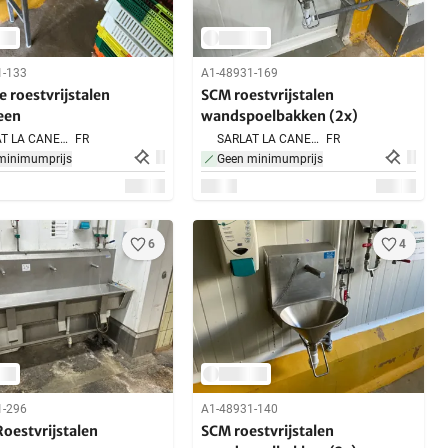
1-133
A1-48931-169
 roestvrijstalen
SCM roestvrijstalen
een
wandspoelbakken (2x)
SARLAT LA CANEDA,
FR
SARLAT LA CANEDA,
FR
minimumprijs
Geen minimumprijs
6
4
1-296
A1-48931-140
oestvrijstalen
SCM roestvrijstalen