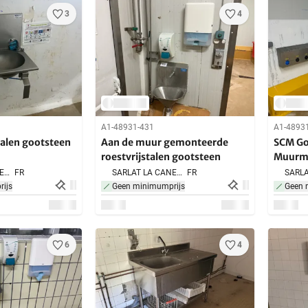
3
4
A1-48931-431
A1-4893
talen gootsteen
Aan de muur gemonteerde
SCM Go
roestvrijstalen gootsteen
Muurme
SARLAT LA CANEDA,
FR
SARLAT LA CANEDA,
FR
ijs
Geen minimumprijs
Geen 
6
4