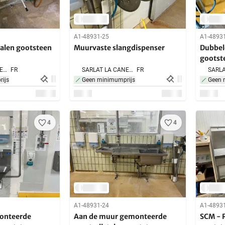
A1-48931-25
A1-4893
talen gootsteen
Muurvaste slangdispenser
Dubbele
gootst
SARLAT LA CANEDA,
FR
SARLAT LA CANEDA,
FR
ijs
Geen minimumprijs
Geen 
4
4
A1-48931-24
A1-4893
onteerde
Aan de muur gemonteerde
SCM - R