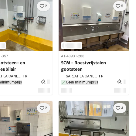
2
5
1-357
A1-48931-288
otsteen- en
SCM - Roestvrijstalen
ubilair
gootsteen
SARLAT LA CANEDA,
FR
SARLAT LA CANEDA,
FR
minimumprijs
Geen minimumprijs
2
4