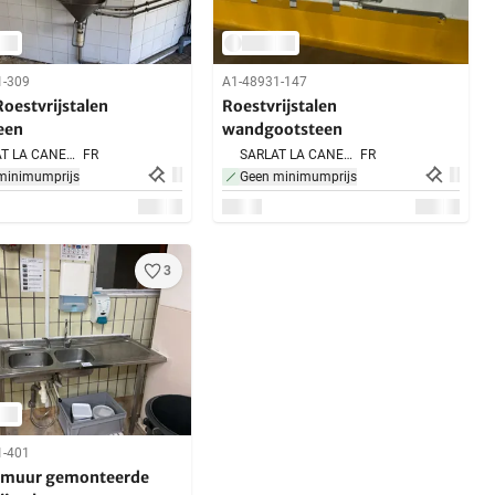
1-309
A1-48931-147
oestvrijstalen
Roestvrijstalen
een
wandgootsteen
SARLAT LA CANEDA,
FR
SARLAT LA CANEDA,
FR
minimumprijs
Geen minimumprijs
3
1-401
 muur gemonteerde