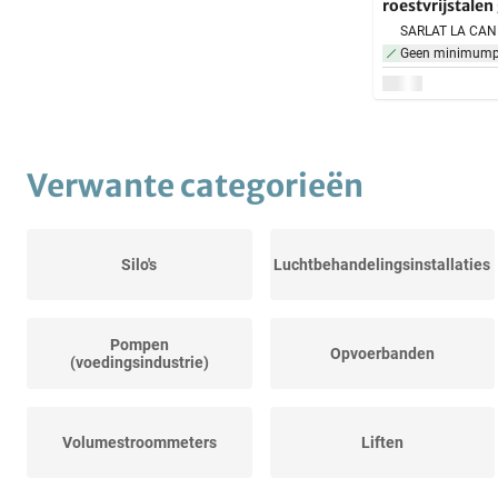
roestvrijstale
Geen minimumpr
Verwante categorieën
Silo's
Luchtbehandelingsinstallaties
Pompen
Opvoerbanden
(voedingsindustrie)
Volumestroommeters
Liften