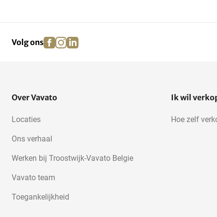
Transportbanden
Leidingen
(voedingsindustrie)
facebook
instagram
linkedin
pinterest
Volg ons
Over Vavato
Ik wil verk
Locaties
Hoe zelf ver
Ons verhaal
Werken bij Troostwijk-Vavato Belgie
Vavato team
Toegankelijkheid