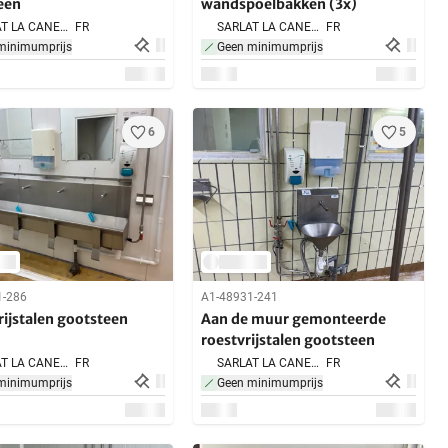
een
wandspoelbakken (3x)
SARLAT LA CANEDA,
FR
SARLAT LA CANEDA,
FR
minimumprijs
Geen minimumprijs
6
5
1-286
A1-48931-241
ijstalen gootsteen
Aan de muur gemonteerde
roestvrijstalen gootsteen
SARLAT LA CANEDA,
FR
SARLAT LA CANEDA,
FR
minimumprijs
Geen minimumprijs