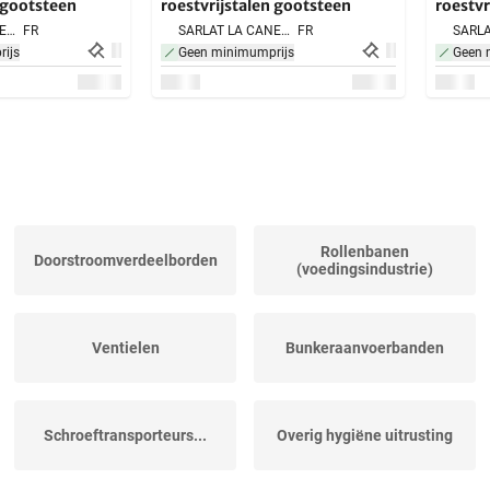
n gootsteen
roestvrijstalen gootsteen
roestvr
SARLAT LA CANEDA,
FR
SARLAT LA CANEDA,
FR
ijs
Geen minimumprijs
Geen 
Rollenbanen
Doorstroomverdeelborden
(voedingsindustrie)
Ventielen
Bunkeraanvoerbanden
Schroeftransporteurs...
Overig hygiëne uitrusting