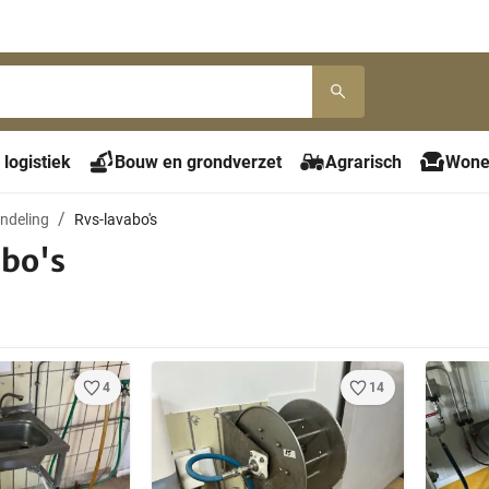
 logistiek
Bouw en grondverzet
Agrarisch
Wone
ndeling
Rvs-lavabo's
bo's
4
14