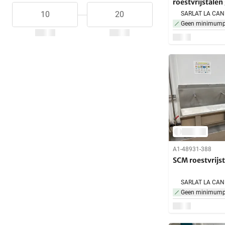
roestvrijstale
Geen minimumpr
A1-48931-388
SCM roestvrijs
Geen minimumpr