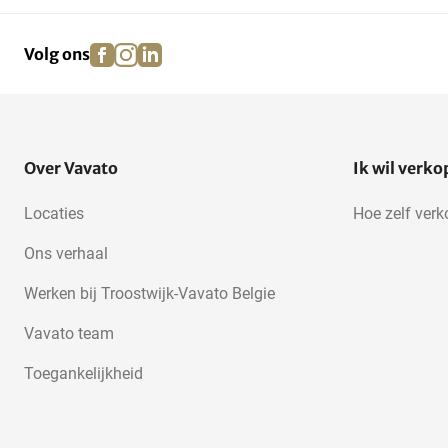
facebook
instagram
linkedin
pinterest
Volg ons
Over Vavato
Ik wil verk
Locaties
Hoe zelf ver
Ons verhaal
Werken bij Troostwijk-Vavato Belgie
Vavato team
Toegankelijkheid