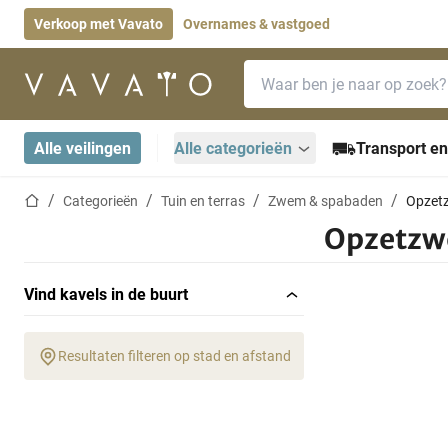
Verkoop met Vavato
Overnames & vastgoed
Zoekbalk
Startpagina
Alle veilingen
Alle categorieën
Transport en
Startpagina
Categorieën
Tuin en terras
Zwem & spabaden
Opzet
Opzetz
Vind kavels in de buurt
Resultaten filteren op stad en afstand