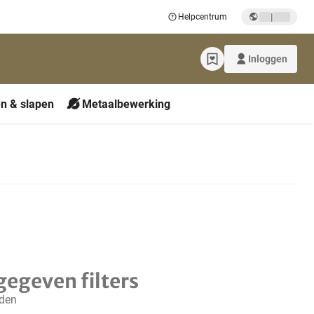
|
Helpcentrum
Inloggen
n & slapen
Metaalbewerking
gegeven filters
nden