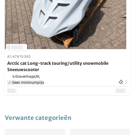
A1-47410-345
Arctic cat Long-track touring/utility snowmobile
Sneeuwscooter
's-Gravenhage,
NL
Geen minimumprijs
Verwante categorieën