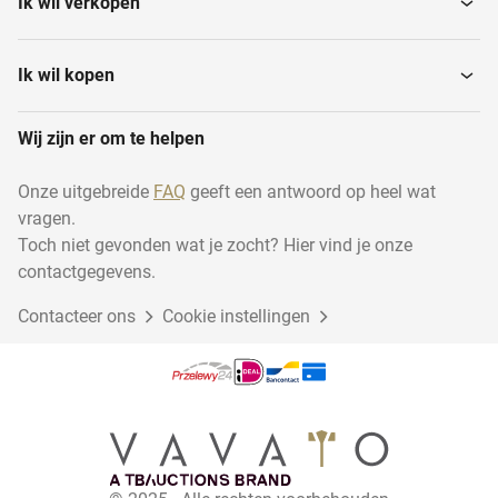
Ik wil verkopen
Werkplaatsinventaris
Motoren en quads
Ik wil kopen
Wij zijn er om te helpen
Auto-onderdelen
Brommers en scooters
Onze uitgebreide
FAQ
geeft een antwoord op heel wat
vragen.
Vrachtwagens &
Aanhangwagens
Opleggers
Toch niet gevonden wat je zocht? Hier vind je onze
contactgegevens.
Contacteer ons
Grondafhandelingsmaterieel...
Cookie instellingen
Sneeuwscooters
ATV