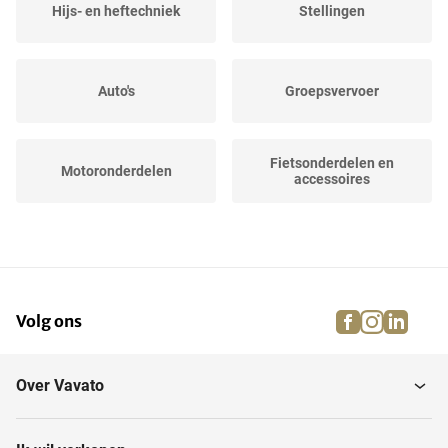
Hijs- en heftechniek
Stellingen
Auto's
Groepsvervoer
Fietsonderdelen en
Motoronderdelen
accessoires
Magazijninventaris
Kampeervoertuigen
facebook
instagra
linke
pi
Volg ons
Intern transport
Luchtvaart
Over Vavato
Fietsen
Legervoertuigen