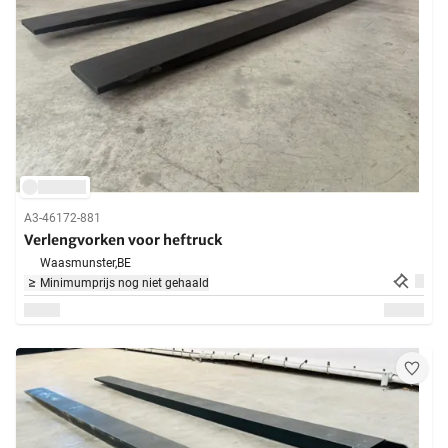
A3-46172-881
Verlengvorken voor heftruck
Waasmunster,
BE
Minimumprijs nog niet gehaald