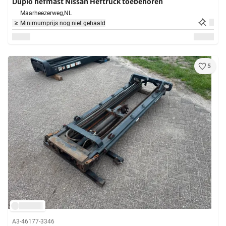
Duplo hefmast Nissan Heftruck toebehoren
Maarheezerweg,
NL
Minimumprijs nog niet gehaald
5
A3-46177-3346