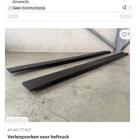
Almere,
NL
Geen minimumprijs
7
A3-46177-927
Verlengvorken voor heftruck