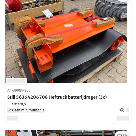
A1-39989-355
Still 56364206708 Heftruck batterijdrager (3x)
Sittard,
NL
Geen minimumprijs