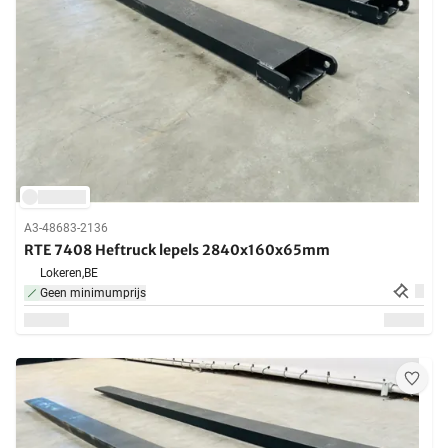
A3-48683-2136
RTE 7408 Heftruck lepels 2840x160x65mm
Lokeren,
BE
Geen minimumprijs