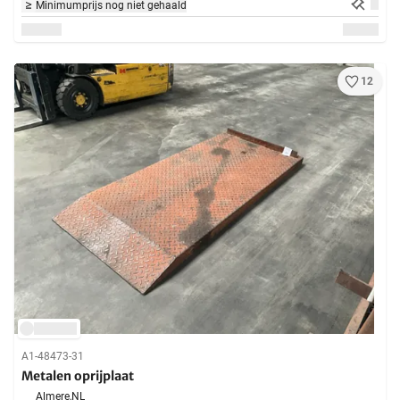
Minimumprijs nog niet gehaald
12
A1-48473-31
Metalen oprijplaat
Almere,
NL