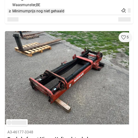
Waasmunster,
BE
Minimumprijs nog niet gehaald
5
A3-46177-3348