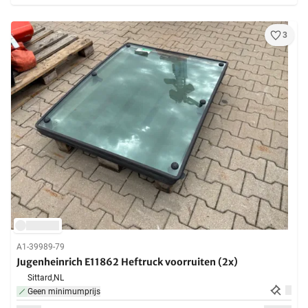
3
A1-39989-79
Jugenheinrich E11862 Heftruck voorruiten (2x)
Sittard,
NL
Geen minimumprijs