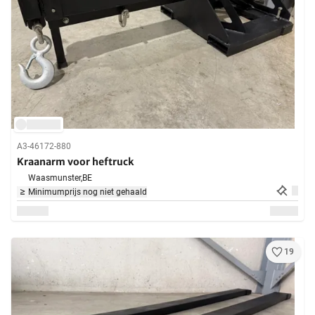
A3-46172-880
Kraanarm voor heftruck
Waasmunster,
BE
Minimumprijs nog niet gehaald
19