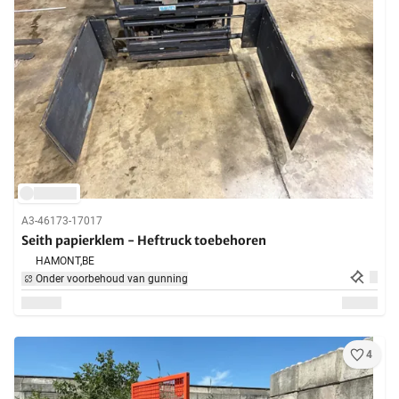
A3-46173-17017
Seith papierklem - Heftruck toebehoren
HAMONT,
BE
Onder voorbehoud van gunning
4