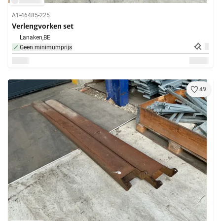
A1-46485-225
Verlengvorken set
Lanaken,
BE
Geen minimumprijs
49