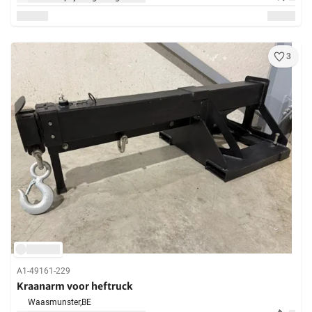
3
A1-49161-229
Kraanarm voor heftruck
Waasmunster,
BE