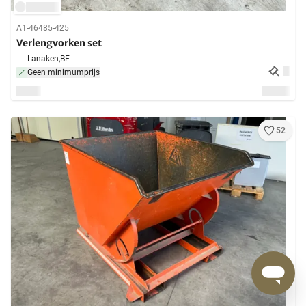
A1-46485-425
Verlengvorken set
Lanaken,
BE
Geen minimumprijs
52