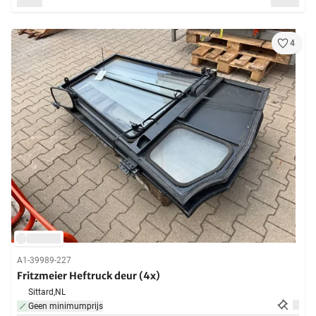
4
A1-39989-227
Fritzmeier Heftruck deur (4x)
Sittard,
NL
Geen minimumprijs