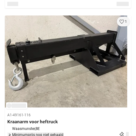
1
A1-49161-116
Kraanarm voor heftruck
Waasmunster,
BE
Minimumprijs nog niet gehaald