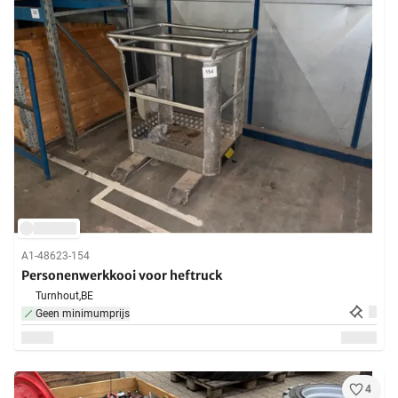
A1-48623-154
Personenwerkkooi voor heftruck
Turnhout,
BE
Geen minimumprijs
4