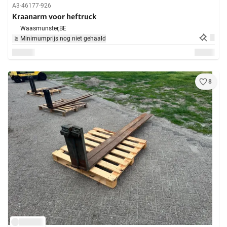
A3-46177-926
Kraanarm voor heftruck
Waasmunster,
BE
Minimumprijs nog niet gehaald
8