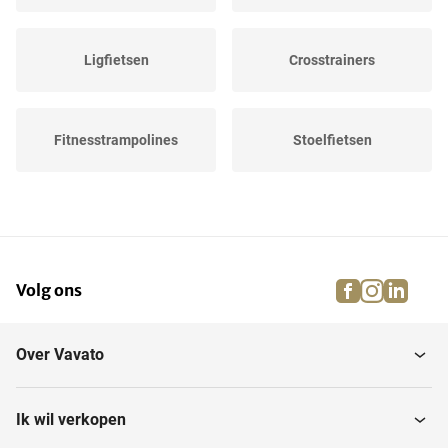
Ligfietsen
Crosstrainers
Fitnesstrampolines
Stoelfietsen
Trainingsbanken
Krachtstation
facebook
instagra
linke
pi
Volg ons
Beendrukbanken
Trilplaten
Over Vavato
Buiktrainers
Spinningfietsen
Ik wil verkopen