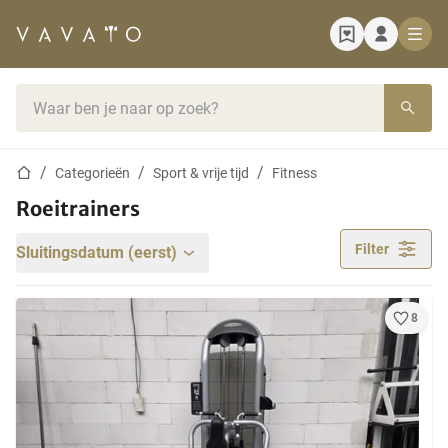
Startpagina
Zoekbalk
Startpagina
Categorieën
Sport & vrije tijd
Fitness
Roeitrainers
Filter
Sluitingsdatum (eerst)
8