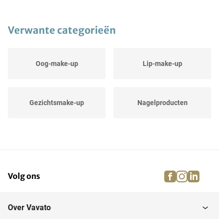
Verwante categorieën
Oog-make-up
Lip-make-up
Gezichtsmake-up
Nagelproducten
facebook
instagra
linke
pi
Volg ons
Over Vavato