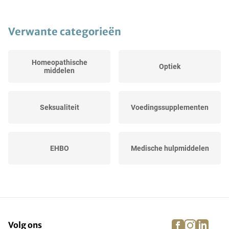
Verwante categorieën
Homeopathische
Optiek
middelen
Seksualiteit
Voedingssupplementen
EHBO
Medische hulpmiddelen
facebook
instagra
linke
pi
Volg ons