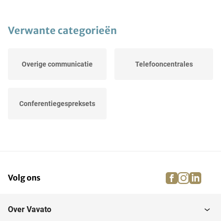
Verwante categorieën
Overige communicatie
Telefooncentrales
Conferentiegespreksets
facebook
instagra
linke
pi
Volg ons
Over Vavato