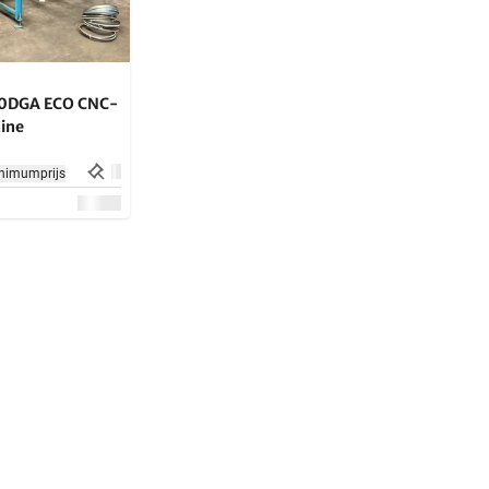
0DGA ECO CNC-
ine
nimumprijs