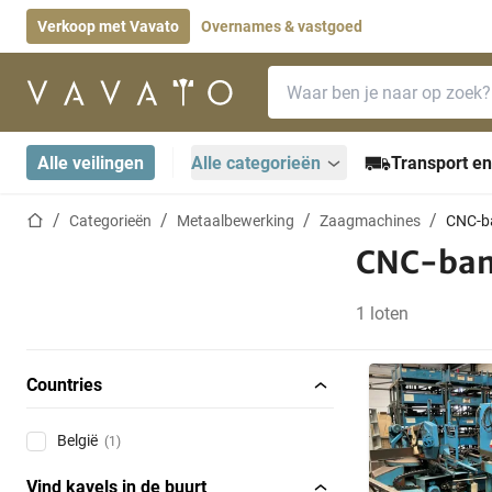
Verkoop met Vavato
Overnames & vastgoed
Zoekbalk
Startpagina
Alle veilingen
Alle categorieën
Transport en
Startpagina
Categorieën
Metaalbewerking
Zaagmachines
CNC-b
CNC-ban
1 loten
Countries
België
(1)
Vind kavels in de buurt