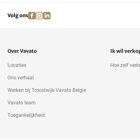
facebook
instagram
linkedin
pinterest
Volg ons
Over Vavato
Ik wil verk
Locaties
Hoe zelf ver
Ons verhaal
Werken bij Troostwijk-Vavato Belgie
Vavato team
Toegankelijkheid