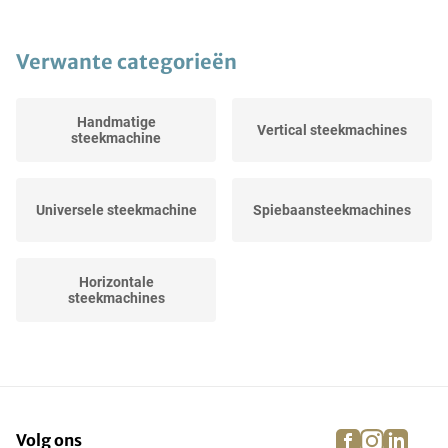
Verwante categorieën
Handmatige
Vertical steekmachines
steekmachine
Universele steekmachine
Spiebaansteekmachines
Horizontale
steekmachines
facebook
instagra
linke
pi
Volg ons