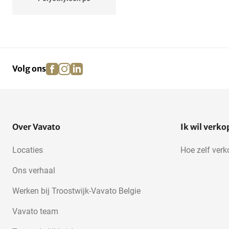
facebook
instagram
linkedin
pinterest
Volg ons
Over Vavato
Ik wil verk
Locaties
Hoe zelf ver
Ons verhaal
Werken bij Troostwijk-Vavato Belgie
Vavato team