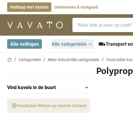
Verkoop met Vavato
Overnames & vastgoed
Zoekbalk
Startpagina
Alle veilingen
Alle categorieën
Transport en
Startpagina
Categorieën
Meer industriële categorieën
Voorraden kun
Polyprop
Vind kavels in de buurt
Resultaten filteren op stad en afstand