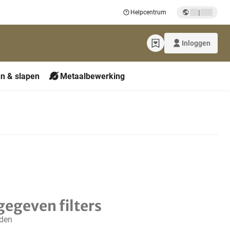
|
Helpcentrum
Inloggen
n & slapen
Metaalbewerking
gegeven filters
nden