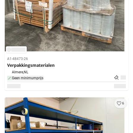
A1-48473-26
Verpakkingsmaterialen
Almere,
NL
Geen minimumprijs
6