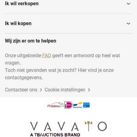
Ik wil verkopen
Palletfoliewikkelaars
Bundelpakkers
Ik wil kopen
Wij zijn er om te helpen
Bandsluitapparaten
Clippermachines
Onze uitgebreide
FAQ
geeft een antwoord op heel wat
vragen.
Foliekrimptunnels
Flow wrappers
Toch niet gevonden wat je zocht? Hier vind je onze
contactgegevens.
Overige
Contacteer ons
Cookie instellingen
Vacuümmachines
verpakkingsmachines
Sorteer- en
Plastic zakken
weeginstallaties
Multikopwegers- en