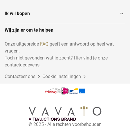
Overige
Waterpersfilters
installatiematerialen
Ik wil kopen
Wij zijn er om te helpen
Hydraulisch aggregaat
Stoomgeneratoren
Onze uitgebreide
FAQ
geeft een antwoord op heel wat
vragen.
Demiwaterinstallatie
Pompunits
Toch niet gevonden wat je zocht? Hier vind je onze
contactgegevens.
Contacteer ons
Productielijnen
Cookie instellingen
Stroomgeneratoren
Watermeters
Stoomketels
Horizontale
© 2025 - Alle rechten voorbehouden
opslagmengtanks