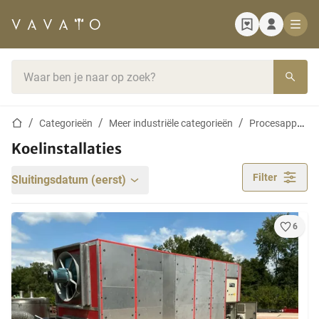
Startpagina
Zoekbalk
Startpagina
Categorieën
Meer industriële categorieën
Procesapparatuur en machines
Koelinstallaties
Filter
Sluitingsdatum (eerst)
6