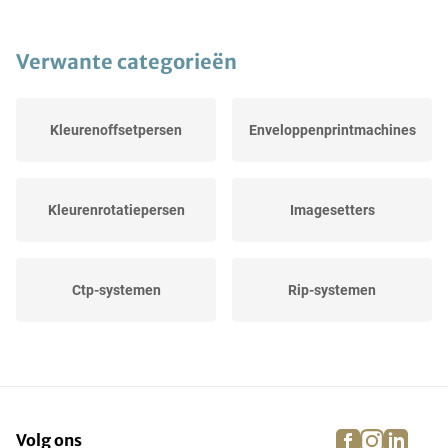
Verwante categorieën
Kleurenoffsetpersen
Enveloppenprintmachines
Kleurenrotatiepersen
Imagesetters
Ctp-systemen
Rip-systemen
Bordenzetters
Flatbedprinters uv
facebook
instagra
linke
pi
Volg ons