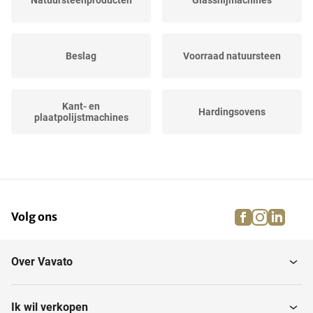
Natuursteenproducten
Glassnijmachines
Beslag
Voorraad natuursteen
Kant- en
Hardingsovens
plaatpolijstmachines
Latten
Glassnijtafels
facebook
instagra
linke
pi
Volg ons
Overige
Glaswas- en
natuursteenbewerking
reinigingsmachines
Over Vavato
CNC-
Glas- en
steenbewerkingscentra
natuursteenproducten
Ik wil verkopen