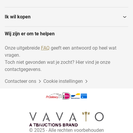
Glasslijpmachines
Kitmachines
Ik wil kopen
Glasboor- en
Wij zijn er om te helpen
Spiegelglas
zaagmachines
Onze uitgebreide
FAQ
geeft een antwoord op heel wat
vragen.
Overige voorraad
Montagematerialen
Toch niet gevonden wat je zocht? Hier vind je onze
contactgegevens.
Contacteer ons
Fineerzaagmachines
Cookie instellingen
Glaspolijstmachines
Glasplaten
Draadzaagmachines
Lamineermachines
Dubbelglasproductielijnen
© 2025 - Alle rechten voorbehouden