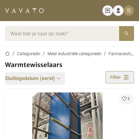
Startpagina
Zoekbalk
Startpagina
Categorieën
Meer industriële categorieën
Farmaceutische, cosmetische en chemische apparatuur
Warmtewisselaars
Filter
Sluitingsdatum (eerst)
2