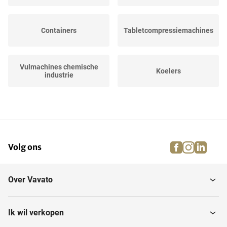
Containers
Tabletcompressiemachines
Vulmachines chemische
Koelers
industrie
Hoppers
Uithardingslampen
facebook
instagra
linke
pi
Volg ons
Pompen
Roerders
Over Vavato
Tabletcoaters
Sorteermachines
Ik wil verkopen