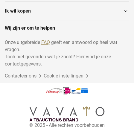
Filtratieapparatuur
Waterbehandeling
Ik wil kopen
Wij zijn er om te helpen
Vloeibedverwerkers
Injectiespuitvulmachines
Onze uitgebreide
FAQ
geeft een antwoord op heel wat
vragen.
Luchtbehandelingssystemen
Tabletteermachine
Toch niet gevonden wat je zocht? Hier vind je onze
contactgegevens.
Contacteer ons
Incubators
Cookie instellingen
Zuiveringsapparatuur
Destilleerapparatuur
Continu tablettenlijn
Opslagtanks
Overig farmaceutische,...
© 2025 - Alle rechten voorbehouden