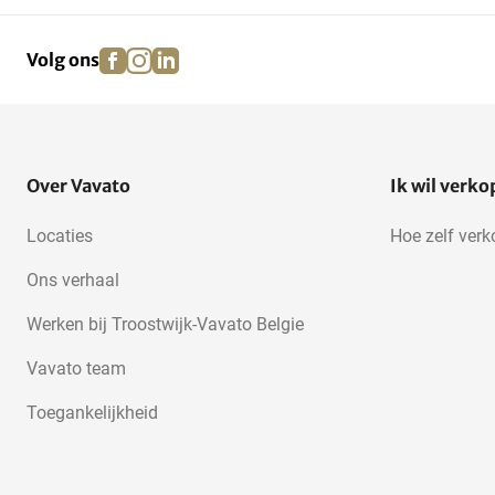
facebook
instagram
linkedin
pinterest
Volg ons
Over Vavato
Ik wil verk
Locaties
Hoe zelf ver
Ons verhaal
Werken bij Troostwijk-Vavato Belgie
Vavato team
Toegankelijkheid