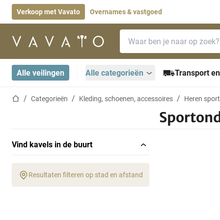
Verkoop met Vavato
Overnames & vastgoed
Zoekbalk
Startpagina
Alle veilingen
Alle categorieën
Transport en
Startpagina
Categorieën
Kleding, schoenen, accessoires
Heren sport
Sporton
Vind kavels in de buurt
Resultaten filteren op stad en afstand