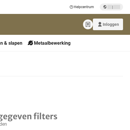
|
Helpcentrum
Inloggen
n & slapen
Metaalbewerking
gegeven filters
nden