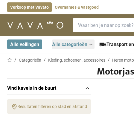
Verkoop met Vavato
Overnames & vastgoed
Zoekbalk
Startpagina
Alle veilingen
Alle categorieën
Transport en
Startpagina
Categorieën
Kleding, schoenen, accessoires
Heren moto
Motorja
Vind kavels in de buurt
Resultaten filteren op stad en afstand