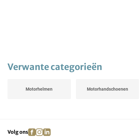
Verwante categorieën
Motorhelmen
Motorhandschoenen
facebook
instagram
linkedin
pinterest
Volg ons