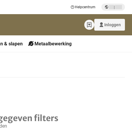
|
Helpcentrum
Inloggen
n & slapen
Metaalbewerking
gegeven filters
nden