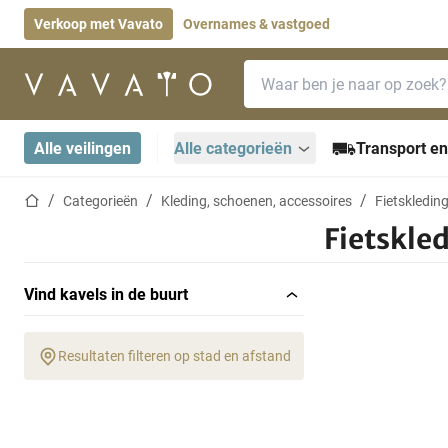
Verkoop met Vavato
Overnames & vastgoed
Zoekbalk
Startpagina
Alle veilingen
Alle categorieën
Transport en
Startpagina
Categorieën
Kleding, schoenen, accessoires
Fietskledin
Fietskle
Vind kavels in de buurt
Resultaten filteren op stad en afstand