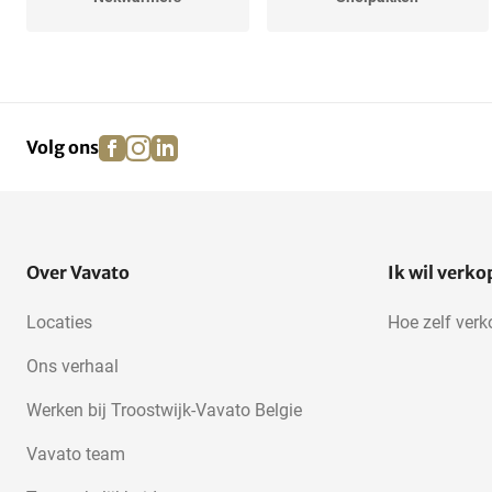
Fietshandschoenen
facebook
instagram
linkedin
pinterest
Volg ons
Over Vavato
Ik wil verk
Locaties
Hoe zelf ver
Ons verhaal
Werken bij Troostwijk-Vavato Belgie
Vavato team