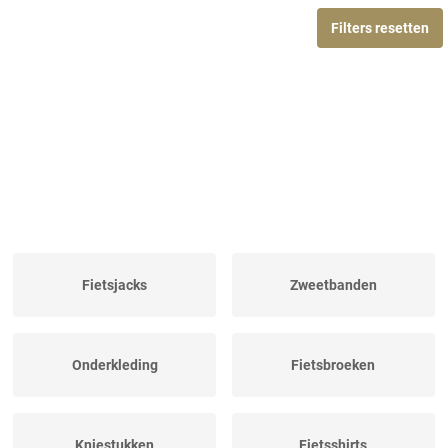
Filters resetten
Fietsjacks
Zweetbanden
Onderkleding
Fietsbroeken
Kniestukken
Fietsshirts