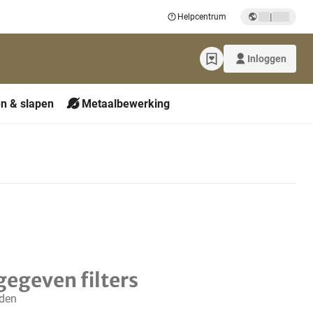
|
Helpcentrum
Inloggen
n & slapen
Metaalbewerking
gegeven filters
nden