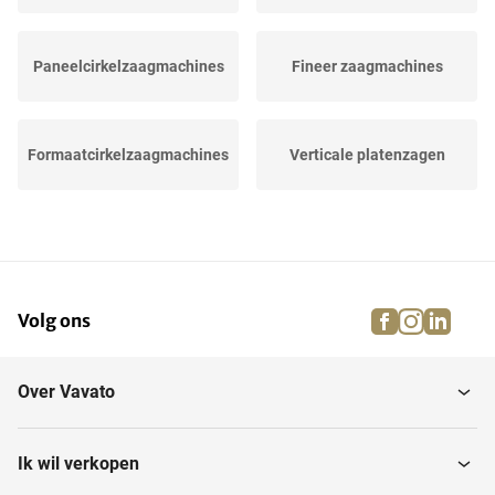
Paneelcirkelzaagmachines
Fineer zaagmachines
Formaatcirkelzaagmachines
Verticale platenzagen
Bladzaagmachines
Radiaalafkortzaagmachines
facebook
instagra
linke
pi
Volg ons
Lintzaagmachines
Diverse zaagmachines
Over Vavato
Afkortcirkelzaagmachines
Ik wil verkopen