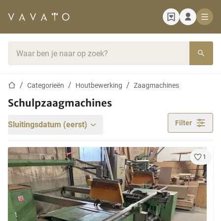
Startpagina
Zoekbalk
Startpagina
Categorieën
Houtbewerking
Zaagmachines
Schulpzaagmachines
Filter
Sluitingsdatum (eerst)
1