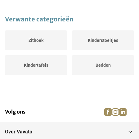
Verwante categorieën
Zithoek
Kinderstoeltjes
Kindertafels
Bedden
facebook
instagra
linke
pi
Volg ons
Over Vavato