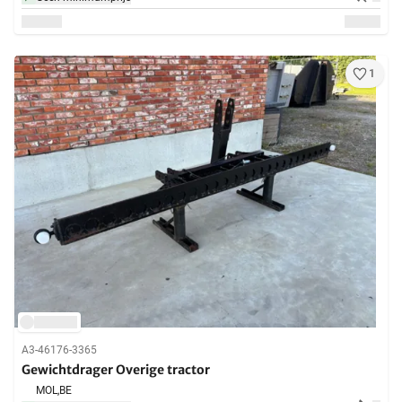
1
A3-46176-3365
Gewichtdrager Overige tractor
MOL,
BE