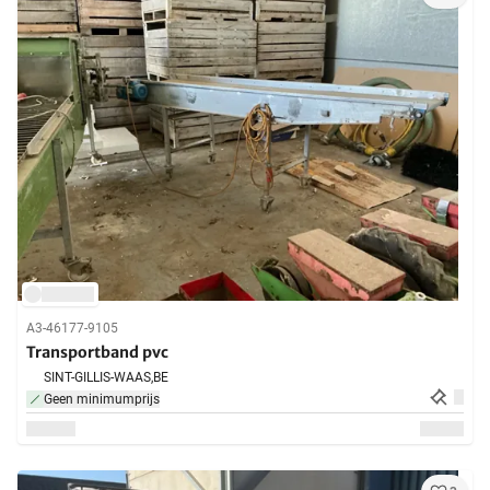
A3-46177-9105
Transportband pvc
SINT-GILLIS-WAAS,
BE
Geen minimumprijs