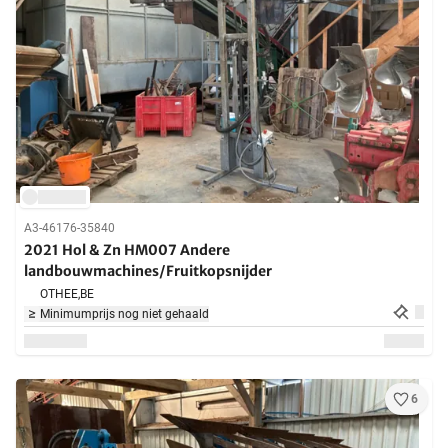
A3-46176-35840
2021 Hol & Zn HM007 Andere
landbouwmachines/Fruitkopsnijder
OTHEE,
BE
Minimumprijs nog niet gehaald
6