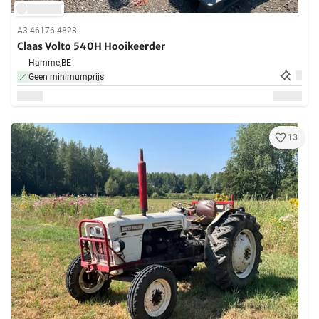
A3-46176-4828
Claas Volto 540H Hooikeerder
Hamme,
BE
Geen minimumprijs
13