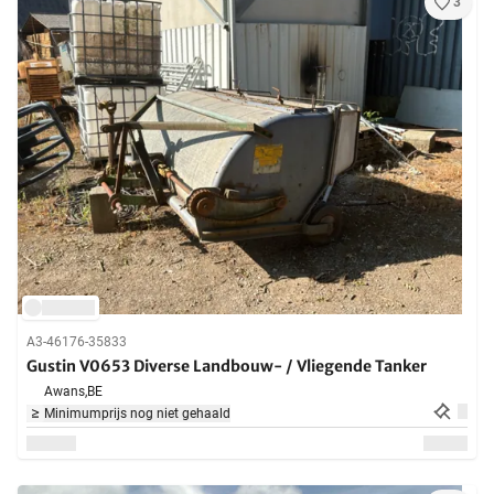
3
A3-46176-35833
Gustin V0653 Diverse Landbouw- / Vliegende Tanker
Awans,
BE
Minimumprijs nog niet gehaald