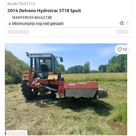
A3-46176-37115
2014 Delvano Hydrotrac ST18 Spuit
WANFERCEE-BAULET,
BE
Minimumprijs nog niet gehaald
12