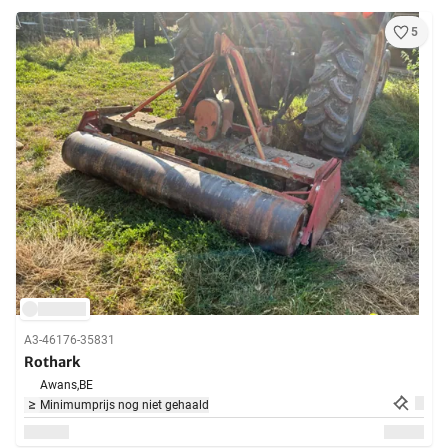
5
A3-46176-35831
Rothark
Awans,
BE
Minimumprijs nog niet gehaald