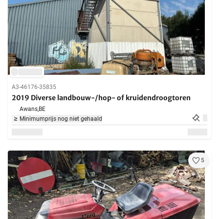
A3-46176-35835
2019 Diverse landbouw-/hop- of kruidendroogtoren
Awans,
BE
Minimumprijs nog niet gehaald
5