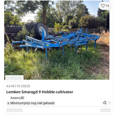
16
A3-46176-35828
Lemken Smaragd 9 Hobble cultivator
Awans,
BE
Minimumprijs nog niet gehaald