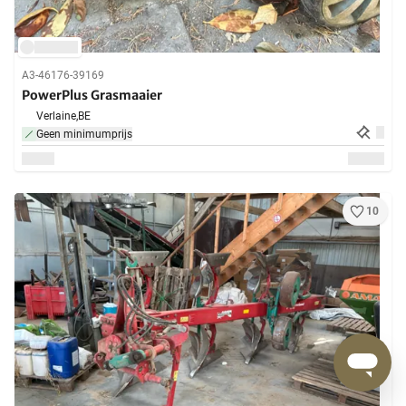
A3-46176-39169
PowerPlus Grasmaaier
Verlaine,
BE
Geen minimumprijs
10