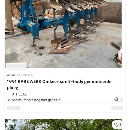
A3-46176-38139
1991 RABE WERK Omkeerbare 5-body gemonteerde
ploeg
OTHEE,
BE
Minimumprijs nog niet gehaald
4