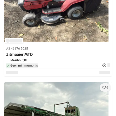
A3-46176-5025
Zitmaaier MTD
Meerhout,
BE
Geen minimumprijs
6