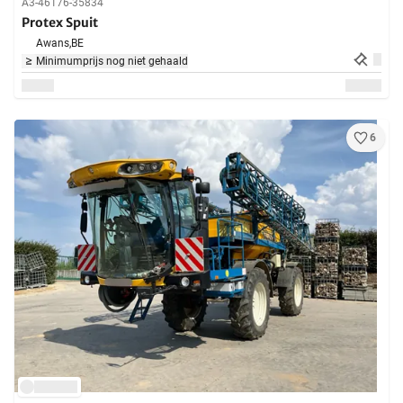
A3-46176-35834
Protex Spuit
Awans,
BE
Minimumprijs nog niet gehaald
6