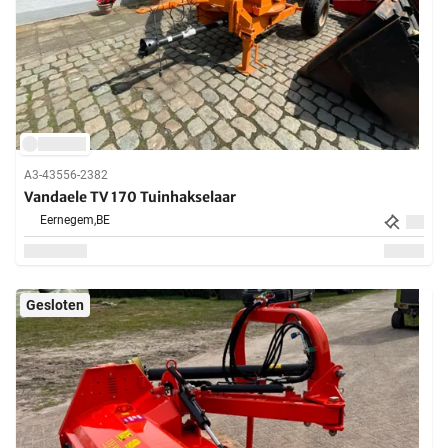
A3-43556-2382
Vandaele TV 170 Tuinhakselaar
Eernegem,
BE
Gesloten