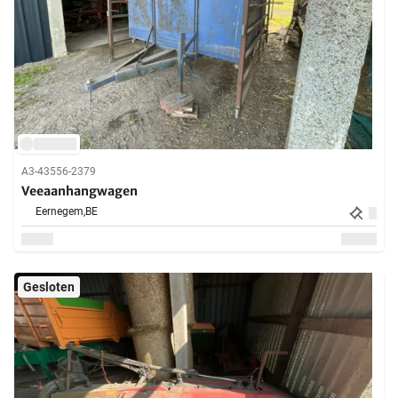
A3-43556-2379
Veeaanhangwagen
Eernegem,
BE
Gesloten