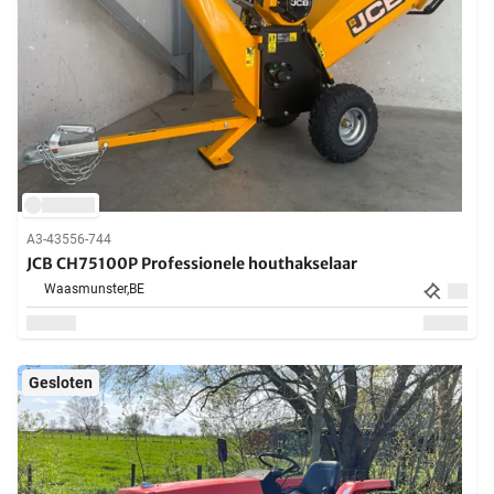
A3-43556-744
JCB CH75100P Professionele houthakselaar
Waasmunster,
BE
Gesloten