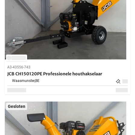
A3-43556-743
JCB CH150120PE Professionele houthakselaar
Waasmunster,
BE
Gesloten