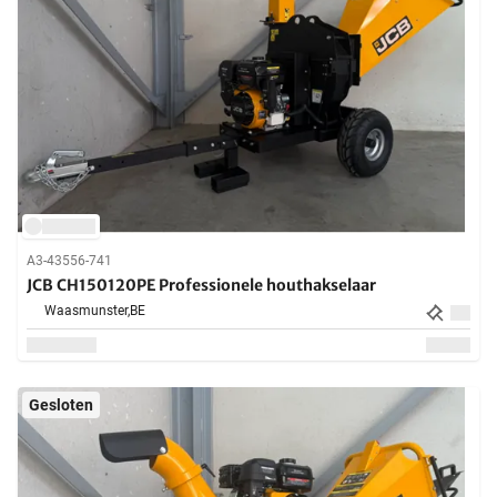
A3-43556-741
JCB CH150120PE Professionele houthakselaar
Waasmunster,
BE
Gesloten