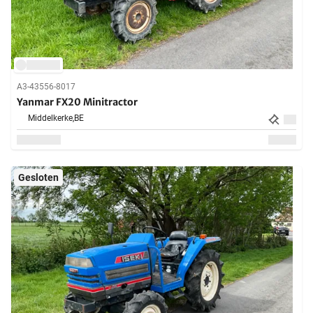
A3-43556-8017
Yanmar FX20 Minitractor
Middelkerke,
BE
Gesloten