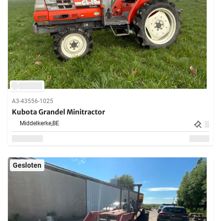
A3-43556-1025
Kubota Grandel Minitractor
Middelkerke,
BE
Gesloten