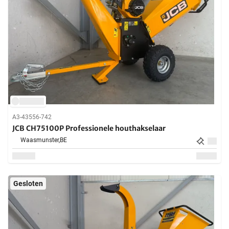
A3-43556-742
JCB CH75100P Professionele houthakselaar
Waasmunster,
BE
Gesloten