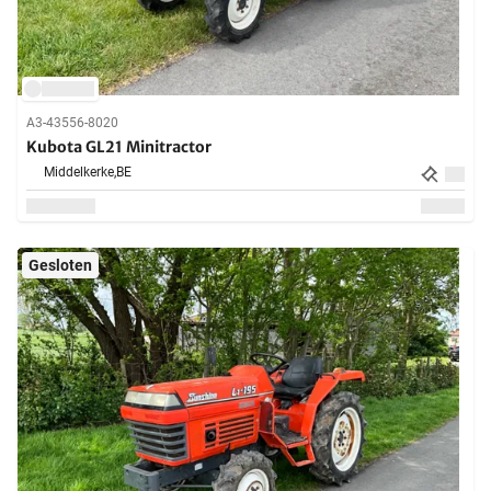
A3-43556-8020
Kubota GL21 Minitractor
Middelkerke,
BE
Gesloten