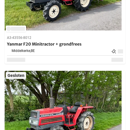
A3-43556-8012
Yanmar F20 Minitractor + grondfrees
Middelkerke,
BE
Gesloten