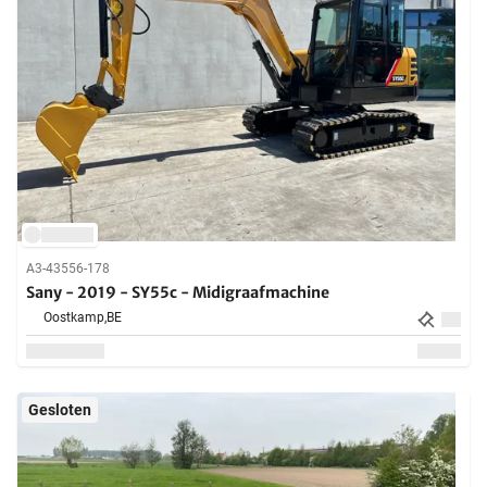
A3-43556-178
Sany - 2019 - SY55c - Midigraafmachine
Oostkamp,
BE
Gesloten