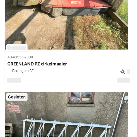
A3-43556-2380
GREENLAND PZ cirkelmaaier
Eernegem,
BE
Gesloten