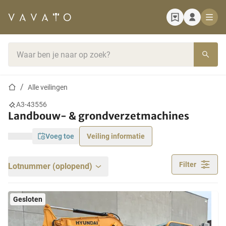
Startpagina
Zoekbalk
Startpagina
Alle veilingen
A3-43556
Landbouw- & grondverzetmachines
voeg toe
Veiling informatie
Filter
Lotnummer (oplopend)
Gesloten