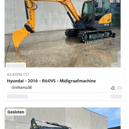
A3-43556-157
Hyundai - 2016 - R60VS - Midigraafmachine
Oostkamp,
BE
Gesloten