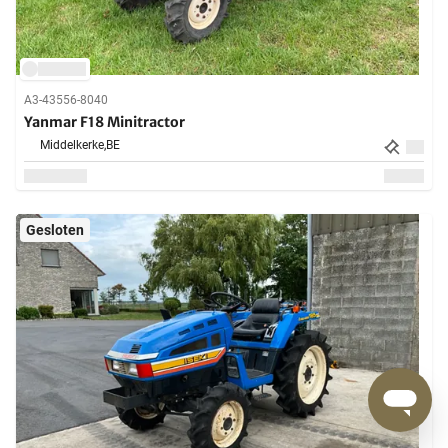
A3-43556-8040
Yanmar F18 Minitractor
Middelkerke,
BE
Gesloten