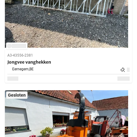
A3-43556-2381
Jongvee vanghekken
Eernegem,
BE
Gesloten