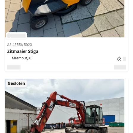
A3-43556-5023
Zitmaaier Stiga
Meerhout,
BE
Gesloten