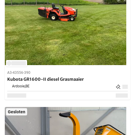
A3-43556-390
Kubota GR1600-II diesel Grasmaaier
Ardooie,
BE
Gesloten