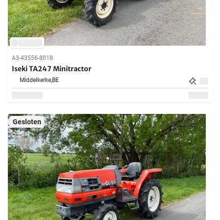
A3-43556-8018
Iseki TA247 Minitractor
Middelkerke,
BE
Gesloten