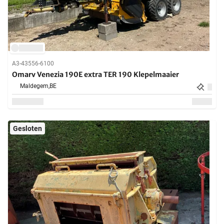
A3-43556-6100
Omarv Venezia 190E extra TER 190 Klepelmaaier
Maldegem,
BE
Gesloten