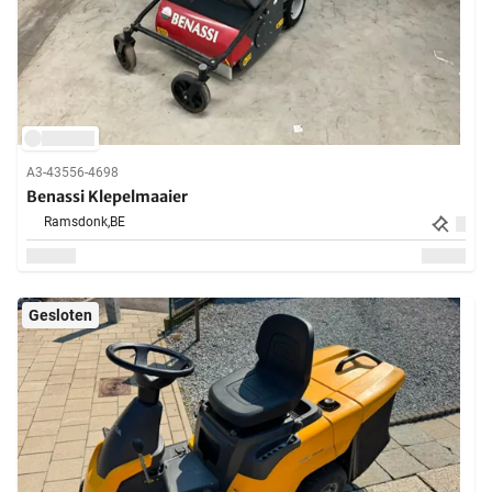
A3-43556-4698
Benassi Klepelmaaier
Ramsdonk,
BE
Gesloten