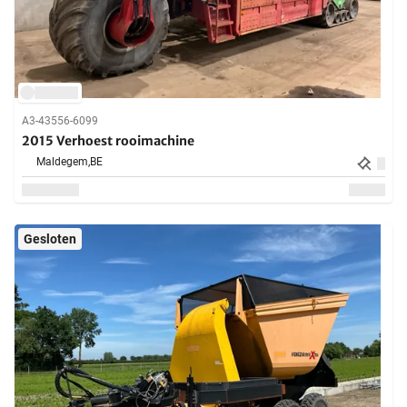
A3-43556-6099
2015 Verhoest rooimachine
Maldegem,
BE
Gesloten