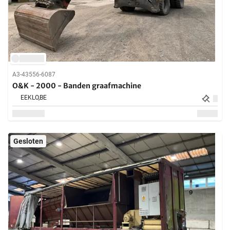
A3-43556-6087
O&K - 2000 - Banden graafmachine
EEKLO,
BE
Gesloten