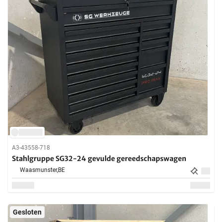
A3-43558-718
Stahlgruppe SG32-24 gevulde gereedschapswagen
Waasmunster,
BE
Gesloten