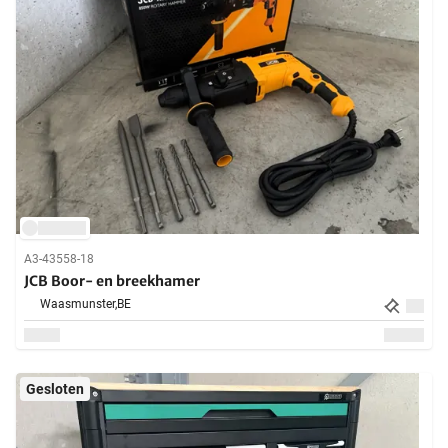
A3-43558-18
JCB Boor- en breekhamer
Waasmunster,
BE
Gesloten