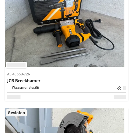
A3-43558-726
JCB Breekhamer
Waasmunster,
BE
Gesloten