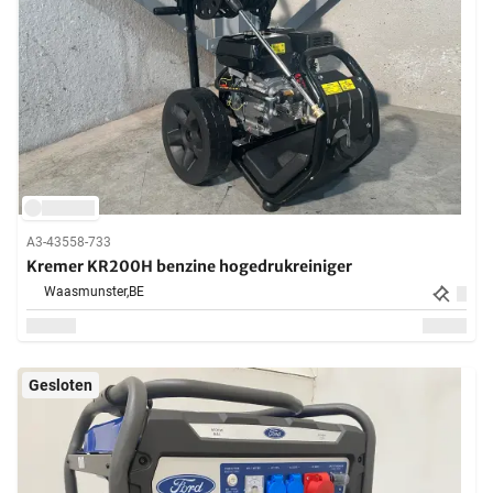
A3-43558-733
Kremer KR200H benzine hogedrukreiniger
Waasmunster,
BE
Gesloten