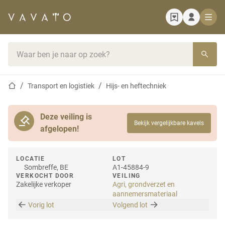
Startpagina
Zoekbalk
Startpagina
Transport en logistiek
Hijs- en heftechniek
Deze veiling is
Bekijk vergelijkbare kavels
afgelopen!
LOCATIE
LOT
Sombreffe, BE
A1-45884-9
VERKOCHT DOOR
VEILING
Zakelijke verkoper
Agri, grondverzet en
aannemersmateriaal
Vorig lot
Volgend lot