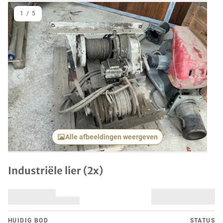
1
/
5
Vorig item
Volgend
Alle afbeeldingen weergeven
Industriële lier (2x)
HUIDIG ​​BOD
STATUS