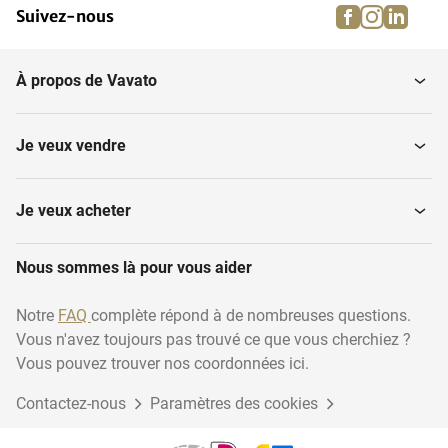
facebook
instagra
linke
pi
Suivez-nous
Mélangeurs de sable de
Grenailleuses à tambour
moulage
À propos de Vavato
Divers matériels de
Systèmes de régénération
fonderie
du sable
Je veux vendre
Hauts fourneaux
Machines à mouler
Je veux acheter
Machines à couler les
Nous sommes là pour vous aider
Extracteurs de coulée
noyaux
Notre
FAQ
complète répond à de nombreuses questions.
Vous n'avez toujours pas trouvé ce que vous cherchiez ?
Vous pouvez trouver nos coordonnées ici.
Contactez-nous
Paramètres des cookies