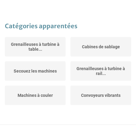
Catégories apparentées
Grenailleuses à turbine à
Cabines de sablage
table...
Grenailleuses à turbine à
Secouez les machines
rail...
Machines à couler
Convoyeurs vibrants
Moulins à sable de
Centrifugeuses à copeaux
moulage CNC