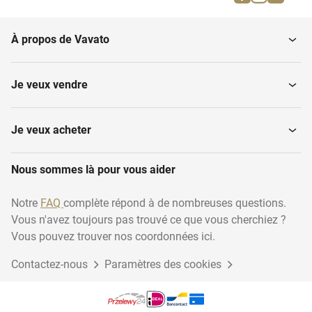
Grenailleuses à tambour
moulage
À propos de Vavato
Divers matériels de
Systèmes de régénération
fonderie
du sable
Je veux vendre
Hauts fourneaux
Machines à mouler
Je veux acheter
Machines à couler les
Nous sommes là pour vous aider
Extracteurs de coulée
noyaux
Notre
FAQ
complète répond à de nombreuses questions.
Vous n'avez toujours pas trouvé ce que vous cherchiez ?
Vous pouvez trouver nos coordonnées ici.
Contactez-nous
Paramètres des cookies