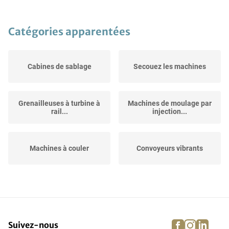
Catégories apparentées
Cabines de sablage
Secouez les machines
Grenailleuses à turbine à
Machines de moulage par
rail...
injection...
Machines à couler
Convoyeurs vibrants
Moulins à sable de
Centrifugeuses à copeaux
moulage CNC
facebook
instagra
linke
pi
Suivez-nous
Mélangeurs de sable de