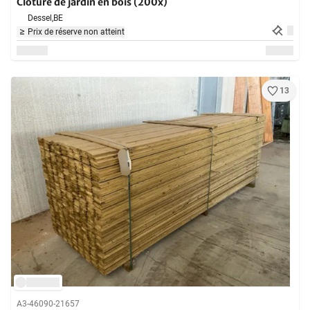
Clôture de jardin en bois (200x)
Dessel,
BE
Prix de réserve non atteint
13
A3-46090-21657