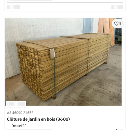
8
A3-46090-21652
Clôture de jardin en bois (360x)
Dessel,
BE