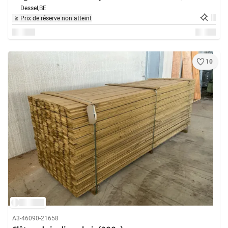
Dessel,
BE
Prix de réserve non atteint
10
A3-46090-21658