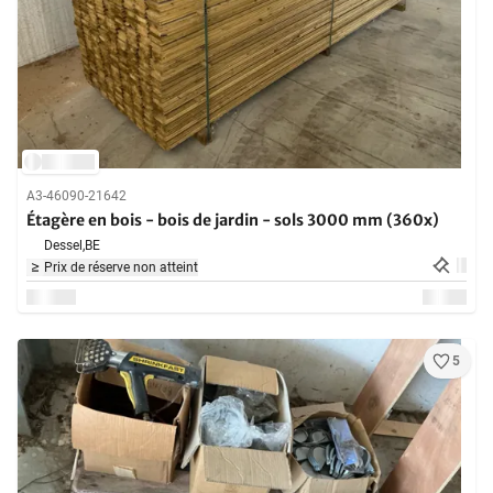
A3-46090-21642
Étagère en bois - bois de jardin - sols 3000 mm (360x)
Dessel,
BE
Prix de réserve non atteint
5