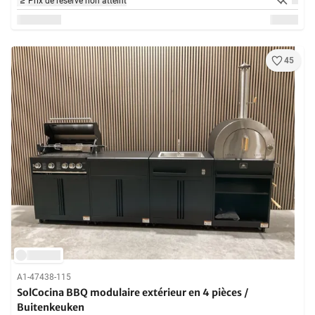
Prix de réserve non atteint
45
A1-47438-115
SolCocina BBQ modulaire extérieur en 4 pièces /
Buitenkeuken