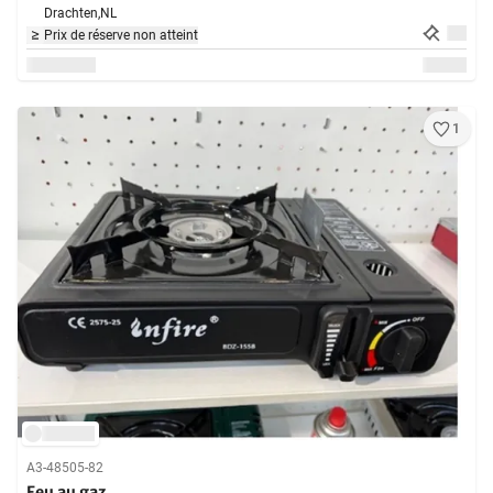
Drachten,
NL
Prix de réserve non atteint
1
A3-48505-82
Feu au gaz