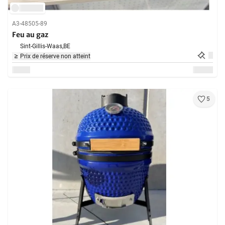
A3-48505-89
Feu au gaz
Sint-Gillis-Waas,
BE
Prix de réserve non atteint
5