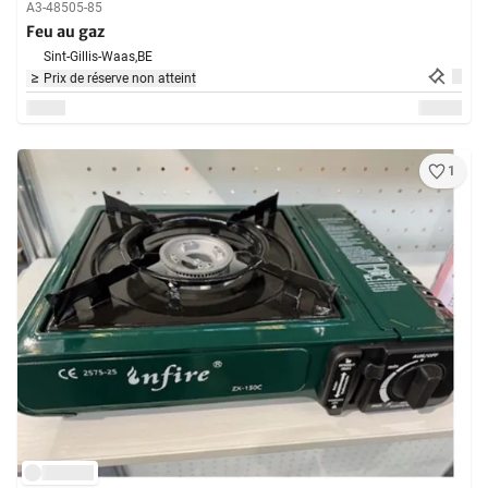
A3-48505-85
Feu au gaz
Sint-Gillis-Waas,
BE
Prix de réserve non atteint
1