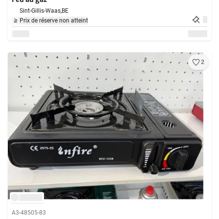
Sint-Gillis-Waas,
BE
Prix de réserve non atteint
2
A3-48505-83