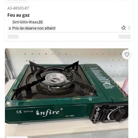
A3-48505-87
Feu au gaz
Sint-Gillis-Waas,
BE
Prix de réserve non atteint