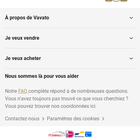
Commandes principales
de soute
À propos de Vavato
Dépileurs
Débitmètres
Je veux vendre
Dispositifs de levage
Convoyeurs à vis
Je veux acheter
Equipement d'hygiène,
Tables d'accumulation
Nous sommes là pour vous aider
autres
rotatives
Notre
FAQ
complète répond à de nombreuses questions.
Vous n'avez toujours pas trouvé ce que vous cherchiez ?
Réservoirs de stockage
Eviers en acier inoxydable
(Industrie...
Vous pouvez trouver nos coordonnées ici.
Contactez-nous
Paramètres des cookies
Convoyeurs à bande
Tuyauterie