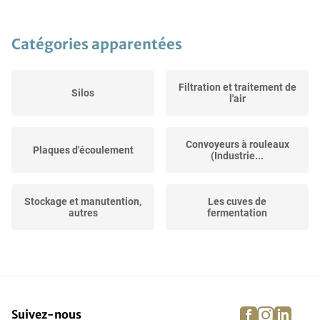
Catégories apparentées
Filtration et traitement de
Silos
l'air
Convoyeurs à rouleaux
Plaques d'écoulement
(Industrie...
Stockage et manutention,
Les cuves de
autres
fermentation
Pompes (Industrie
Élévateur à godets
alimentaire)
facebook
instagra
linke
pi
Suivez-nous
Courroies d'alimentation