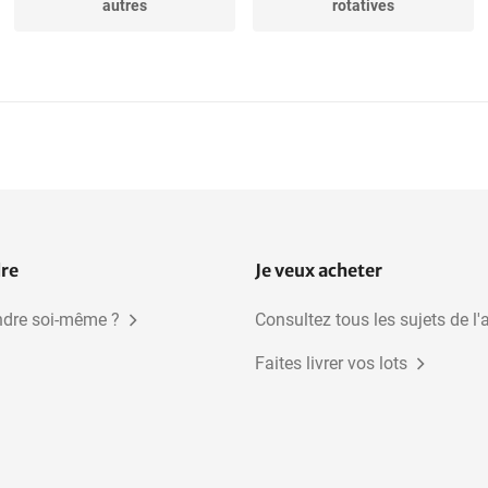
autres
rotatives
Ascenseurs à godets
dre
Je veux acheter
dre soi-même ?
Consultez tous les sujets de l'
Faites livrer vos lots