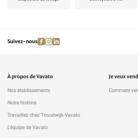
Convoyeurs à bande
Tuyauterie
facebook
instagram
linkedin
pinterest
Suivez-nous
À propos de Vavato
Je veux ven
Nos établissements
Comment ven
Notre histoire
Travaillez chez Troostwijk-Vavato
L'équipe de Vavato