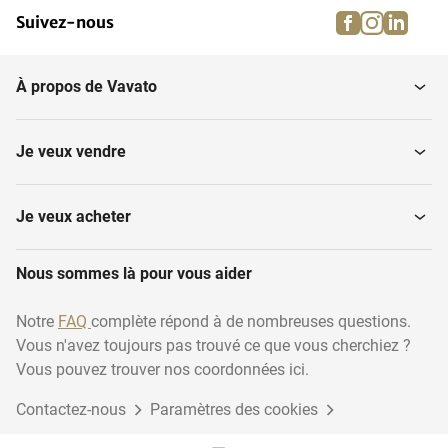
facebook
instagra
linke
pi
Suivez-nous
Courroies d'alimentation
Commandes principales
de soute
À propos de Vavato
Dépileurs
Débitmètres
Je veux vendre
Dispositifs de levage
Convoyeurs à vis
Je veux acheter
Equipement d'hygiène,
Tables d'accumulation
Nous sommes là pour vous aider
autres
rotatives
Notre
FAQ
complète répond à de nombreuses questions.
Vous n'avez toujours pas trouvé ce que vous cherchiez ?
Réservoirs de stockage
Eviers en acier inoxydable
(Industrie...
Vous pouvez trouver nos coordonnées ici.
Contactez-nous
Paramètres des cookies
Convoyeurs à bande
Tuyauterie