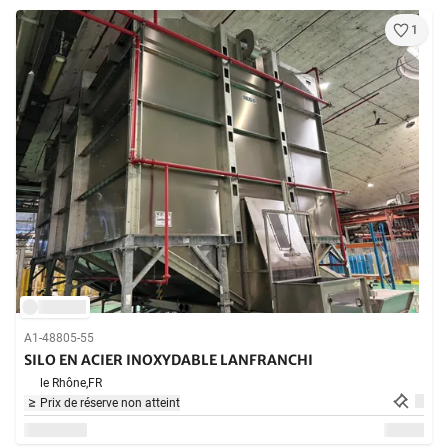
1
A1-48805-55
SILO EN ACIER INOXYDABLE LANFRANCHI
le Rhône,
FR
Prix de réserve non atteint