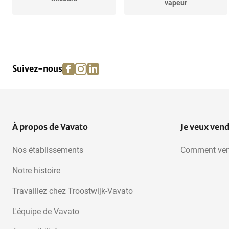
vapeur
Fours à convection
Fours conventionnels
facebook
instagram
linkedin
pinterest
Suivez-nous
Tables de travail
cuisines
Autres articles de cuisine
À propos de Vavato
Je veux ven
Nos établissements
Comment ven
Notre histoire
Travaillez chez Troostwijk-Vavato
L'équipe de Vavato