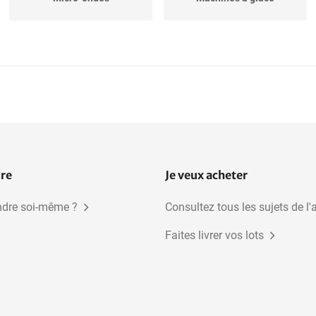
Casseroles
Centrifugeuses
Congélateurs
Salamandres
dre
Je veux acheter
dre soi-même ?
Consultez tous les sujets de l'
Faites livrer vos lots