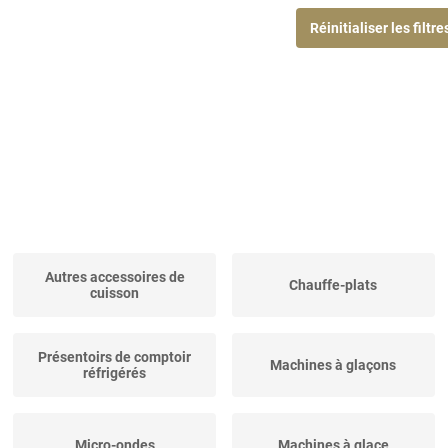
Réinitialiser les filtre
Autres accessoires de
Chauffe-plats
cuisson
Présentoirs de comptoir
Machines à glaçons
réfrigérés
Micro-ondes
Machines à glace