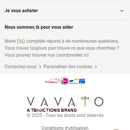
Mixeurs
Réchauffeur de vaisselle
Je veux acheter
Autres fours et fours à
Nous sommes là pour vous aider
Micro-ondes
vapeur
Notre
FAQ
complète répond à de nombreuses questions.
Vous n'avez toujours pas trouvé ce que vous cherchiez ?
Machines à glace
Fours mixtes
Vous pouvez trouver nos coordonnées ici.
Contactez-nous
Paramètres des cookies
Lampes à rayons
Fours à convection
infrarouges
Fours conventionnels
Casseroles
© 2025 - Tous les droits sont réservés
Autres ustensiles de
Centrifugeuses
cuisine
Conditions d'utilisation