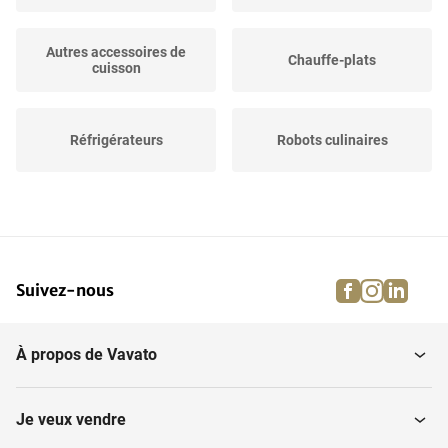
Autres accessoires de
Chauffe-plats
cuisson
Réfrigérateurs
Robots culinaires
Unités neutres
Grills et grilles
facebook
instagra
linke
pi
Suivez-nous
Présentoirs de comptoir
Machines à glaçons
réfrigérés
À propos de Vavato
Machines de
Set de casseroles
conditionnement
Je veux vendre