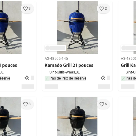
3
2
A3-48505-145
A3-4850
1 pouces
Kamado Grill 21 pouces
Grill 
BE
Sint-Gillis-Waas,
BE
Sint-G
éserve
Pas de Prix de Réserve
Pas de
3
6