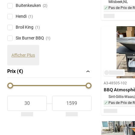
Milsbeek,
NL
Buitenkeuken
(2)
Pas de Prix de R
Hendi
(1)
Broil King
(1)
Six Burner BBQ
(1)
Afficher Plus
Prix (€)
A3-48505-102
BBQ Atmosphè
Sint-Gillis-Waas,
Pas de Prix de R