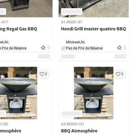
1-417
A1-49081-97
King Regal Gas BBQ
Hendi Grill master quattro BBQ
ek,
NL
Milsbeek,
NL
 Prix de Réserve
Pas de Prix de Réserve
2
3
5-100
A3-48505-101
tmosphère
BBQ Atmosphère