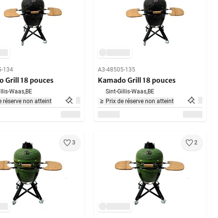
5-134
A3-48505-135
 Grill 18 pouces
Kamado Grill 18 pouces
illis-Waas,
BE
Sint-Gillis-Waas,
BE
e réserve non atteint
Prix de réserve non atteint
3
2