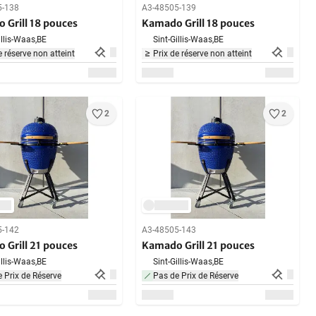
5-138
A3-48505-139
 Grill 18 pouces
Kamado Grill 18 pouces
illis-Waas,
BE
Sint-Gillis-Waas,
BE
e réserve non atteint
Prix de réserve non atteint
2
2
5-142
A3-48505-143
 Grill 21 pouces
Kamado Grill 21 pouces
illis-Waas,
BE
Sint-Gillis-Waas,
BE
 Prix de Réserve
Pas de Prix de Réserve