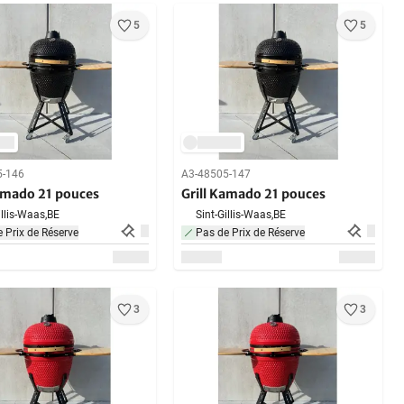
5
5
5-146
A3-48505-147
Kamado 21 pouces
Grill Kamado 21 pouces
illis-Waas,
BE
Sint-Gillis-Waas,
BE
 Prix de Réserve
Pas de Prix de Réserve
3
3