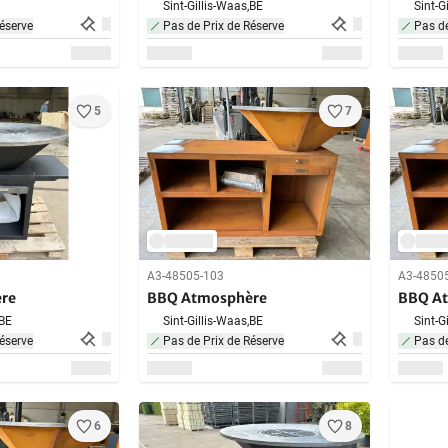
Sint-Gillis-Waas,
BE
Sint-G
éserve
Pas de Prix de Réserve
Pas de
5
7
A3-48505-103
A3-4850
re
BBQ Atmosphère
BBQ A
BE
Sint-Gillis-Waas,
BE
Sint-G
éserve
Pas de Prix de Réserve
Pas de
6
8