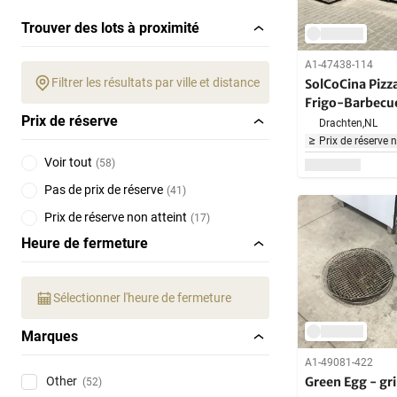
Trouver des lots à proximité
A1-47438-114
Filtrer les résultats par ville et distance
SolCoCina Pizz
Frigo-Barbecue
Prix de réserve
extérieure
Drachten,
NL
Prix de réserve 
Voir tout
(
58
)
Pas de prix de réserve
(
41
)
Prix de réserve non atteint
(
17
)
Heure de fermeture
Sélectionner l'heure de fermeture
Marques
A1-49081-422
Green Egg - gri
Other
(52)