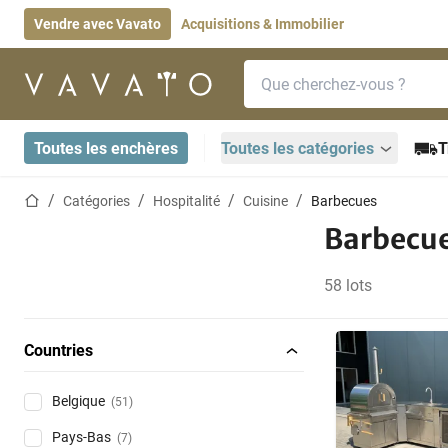
Vendre avec Vavato
Acquisitions & Immobilier
Barre de recherche
Page d'accueil
Toutes les enchères
Toutes les catégories
T
Page d'accueil
Catégories
Hospitalité
Cuisine
Barbecues
Barbecu
58 lots
Countries
Belgique
(51)
Pays-Bas
(7)