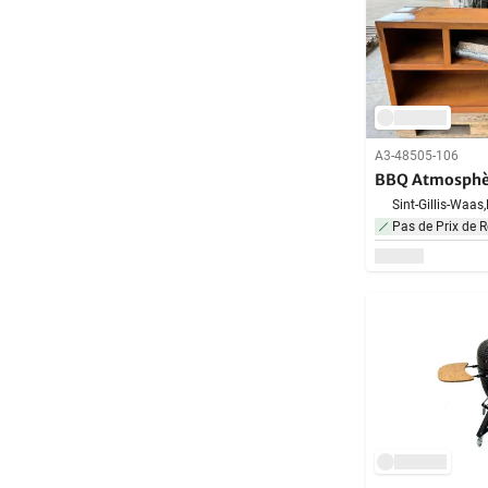
A3-48505-106
BBQ Atmosphè
Sint-Gillis-Waas,
Pas de Prix de R