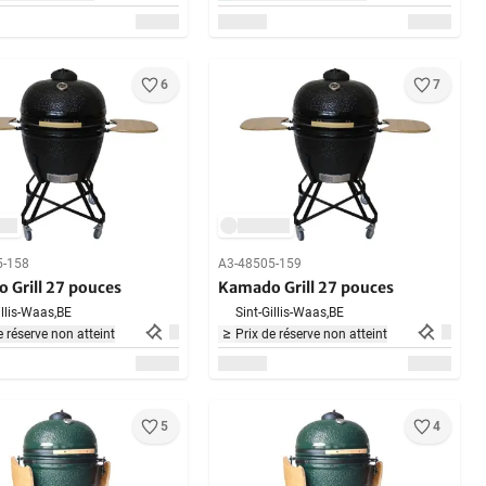
6
7
5-158
A3-48505-159
 Grill 27 pouces
Kamado Grill 27 pouces
illis-Waas,
BE
Sint-Gillis-Waas,
BE
e réserve non atteint
Prix de réserve non atteint
5
4