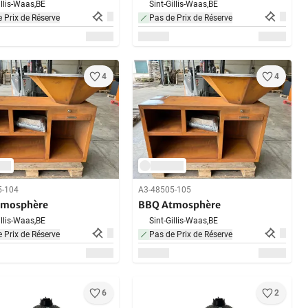
illis-Waas,
BE
Sint-Gillis-Waas,
BE
 Prix de Réserve
Pas de Prix de Réserve
4
4
5-104
A3-48505-105
tmosphère
BBQ Atmosphère
illis-Waas,
BE
Sint-Gillis-Waas,
BE
 Prix de Réserve
Pas de Prix de Réserve
6
2