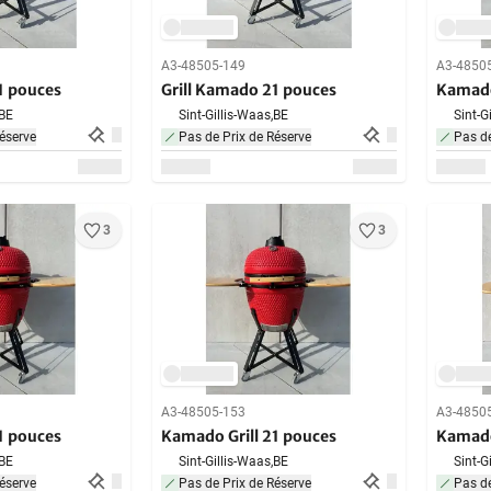
A3-48505-149
A3-4850
1 pouces
Grill Kamado 21 pouces
Kamado
BE
Sint-Gillis-Waas,
BE
Sint-G
éserve
Pas de Prix de Réserve
Pas de
3
3
A3-48505-153
A3-4850
1 pouces
Kamado Grill 21 pouces
Kamado
BE
Sint-Gillis-Waas,
BE
Sint-G
éserve
Pas de Prix de Réserve
Pas de