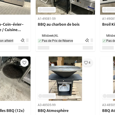
A1-49081-59
A1-4908
a-Coin-évier-
BBQ au charbon de bois
Broil 
 / Cuisine
Milsbeek,
NL
Milsbe
non atteint
Pas de Prix de Réserve
Pas de
4
A3-48505-99
A3-4850
lles BBQ (12x)
BBQ Atmosphère
BBQ A