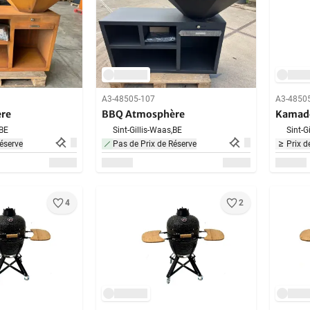
A3-48505-107
A3-4850
re
BBQ Atmosphère
Kamado
BE
Sint-Gillis-Waas,
BE
Sint-G
éserve
Pas de Prix de Réserve
Prix d
4
2