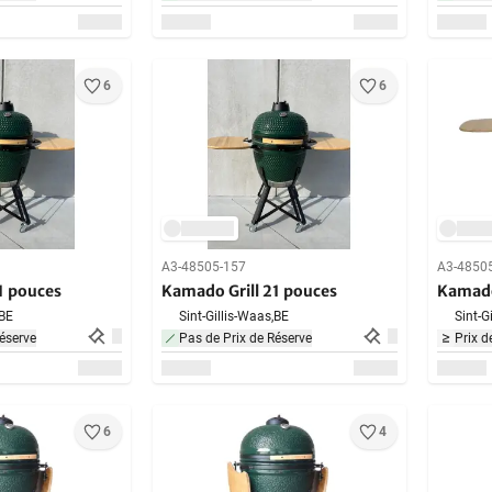
6
6
A3-48505-157
A3-4850
1 pouces
Kamado Grill 21 pouces
Kamado
BE
Sint-Gillis-Waas,
BE
Sint-G
éserve
Pas de Prix de Réserve
Prix d
6
4