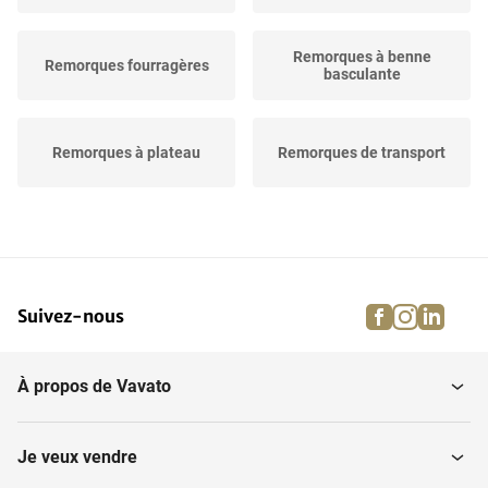
Remorques à benne
Remorques fourragères
basculante
Remorques à plateau
Remorques de transport
Autres véhicules de
Ponts de pesage
transport
facebook
instagra
linke
pi
Suivez-nous
Remorques à fourrage et
Dumper Trailers
ensileuses
À propos de Vavato
Transporteur
Remorques à balles
Je veux vendre