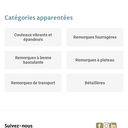
Catégories apparentées
Couteaux vibrants et
Remorques fourragères
épandeurs
Remorques à benne
Remorques à plateau
basculante
Remorques de transport
Bétaillères
Autres véhicules de
Ponts de pesage
transport
facebook
instagra
linke
pi
Suivez-nous
Remorques à fourrage et