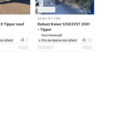
A3-46176-11260
.9 Tipper neuf
Robust Kaiser S3302V37 2001
- Tipper
Wachtebeke,
BE
non atteint
Prix de réserve non atteint