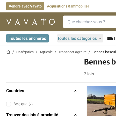
Vendre avec Vavato
Acquisitions & Immobilier
Barre de recherche
Page d'accueil
Toutes les enchères
Toutes les catégories
T
Page d'accueil
Catégories
Agricole
Transport agraire
Bennes bascul
Bennes b
2 lots
Countries
Belgique
(2)
Trouver des lots à proximité