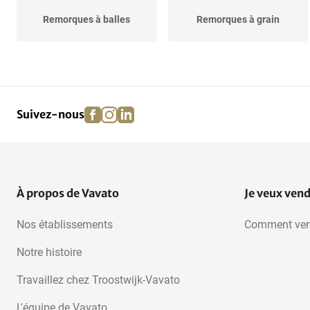
Remorques à balles
Remorques à grain
facebook
instagram
linkedin
pinterest
Suivez-nous
À propos de Vavato
Je veux ven
Nos établissements
Comment ven
Notre histoire
Travaillez chez Troostwijk-Vavato
L'équipe de Vavato