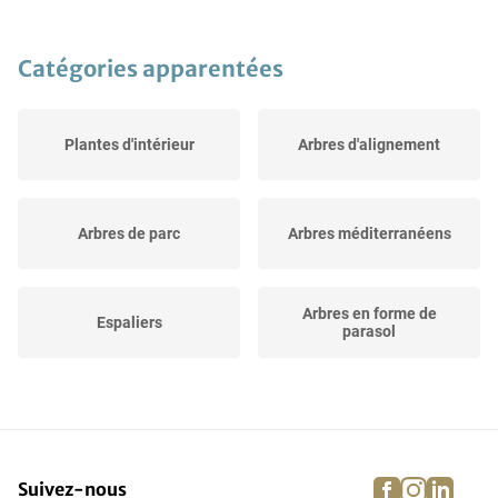
Catégories apparentées
Plantes d'intérieur
Arbres d'alignement
Arbres de parc
Arbres méditerranéens
Arbres en forme de
Espaliers
parasol
Arbres pleureurs
Arbres d'ornement
facebook
instagra
linke
pi
Suivez-nous
Arbres en forme de