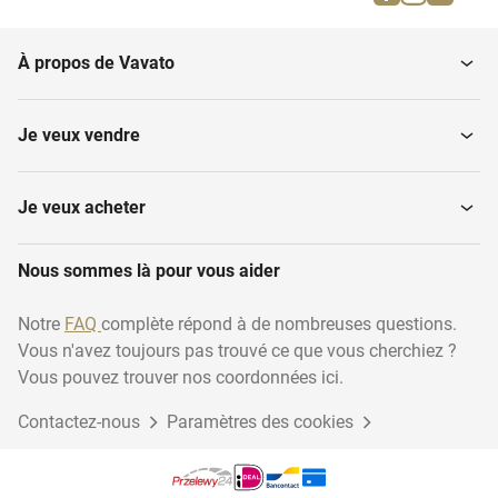
Conifères
colonne
À propos de Vavato
Arbres fruitiers
Plantes vivaces
Je veux vendre
Arbres vivaces
Autres arbres plantes
Je veux acheter
Arbres de forme
Nous sommes là pour vous aider
Arbres étêtés
sphérique
Notre
FAQ
complète répond à de nombreuses questions.
Vous n'avez toujours pas trouvé ce que vous cherchiez ?
Haies
Olivier
Vous pouvez trouver nos coordonnées ici.
Contactez-nous
Paramètres des cookies
Arbres à feuilles
Pots pour plantes
persistantes
d'extérieur