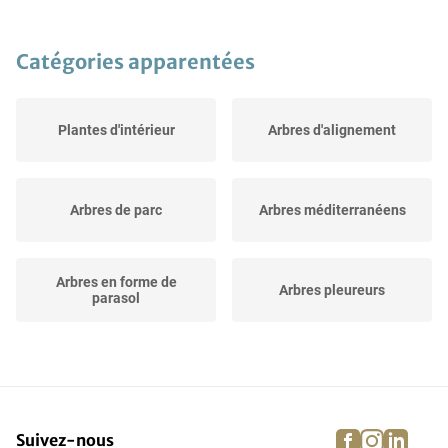
Catégories apparentées
Plantes d'intérieur
Arbres d'alignement
Arbres de parc
Arbres méditerranéens
Arbres en forme de
Arbres pleureurs
parasol
Arbres en forme de
Arbres d'ornement
colonne
facebook
instagra
linke
pi
Suivez-nous