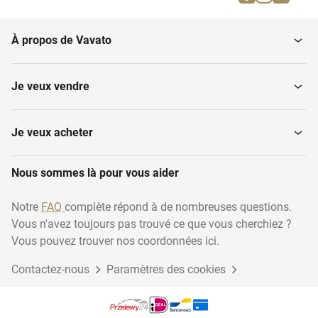
Conifères
Arbres fruitiers
À propos de Vavato
Plantes vivaces
Arbres vivaces
Je veux vendre
Autres arbres plantes
Arbres étêtés
Je veux acheter
Arbres de forme
Nous sommes là pour vous aider
Haies
sphérique
Notre
FAQ
complète répond à de nombreuses questions.
Vous n'avez toujours pas trouvé ce que vous cherchiez ?
Arbres à feuilles
Olivier
persistantes
Vous pouvez trouver nos coordonnées ici.
Contactez-nous
Paramètres des cookies
Pots pour plantes
Arbres à tiges multiples
d'extérieur