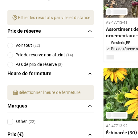
Filtrer les résultats par ville et distance
A3-47713-41
Assortiment de
Prix de réserve
ornementaux -
Acer’s (x10)
Westerlo,
BE
Voir tout
(
22
)
Prix de réserve 
Prix de réserve non atteint
(
14
)
Pas de prix de réserve
(
8
)
Heure de fermeture
Sélectionner l'heure de fermeture
Marques
Other
(22)
A3-47713-92
Échinacée (30)
Prix (€)