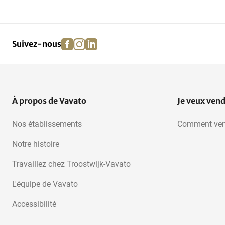
Pots pour plantes
Arbres à tiges multiples
d'extérieur
facebook
instagram
linkedin
pinterest
Suivez-nous
À propos de Vavato
Je veux ven
Nos établissements
Comment ven
Notre histoire
Travaillez chez Troostwijk-Vavato
L'équipe de Vavato
Accessibilité