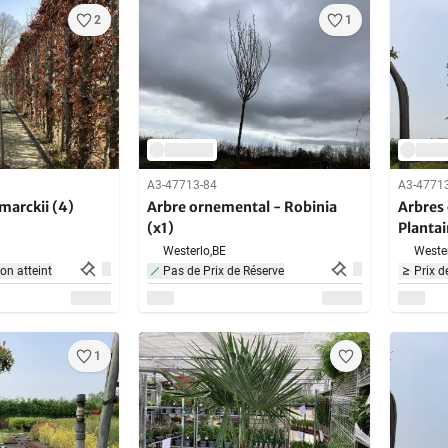
2
1
A3-47713-84
A3-4771
marckii (4)
Arbre ornemental - Robinia
Arbres
(x1)
Plantai
Westerlo,
BE
Wester
non atteint
Pas de Prix de Réserve
Prix d
1