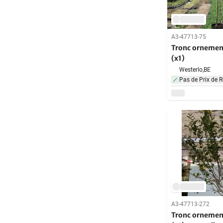
A3-47713-75
Tronc ornement
(x1)
Westerlo,
BE
Pas de Prix de R
A3-47713-272
Tronc ornement