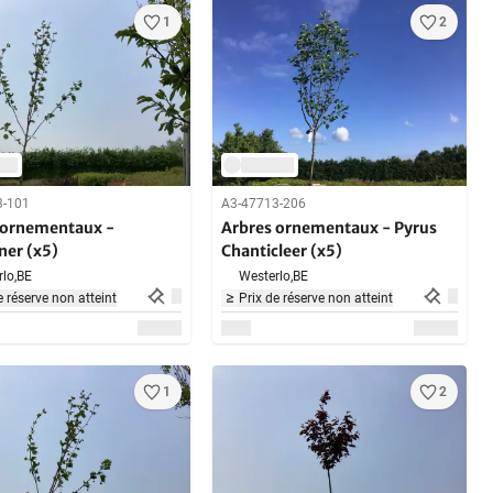
1
2
3-101
A3-47713-206
 ornementaux -
Arbres ornementaux - Pyrus
ner (x5)
Chanticleer (x5)
lo,
BE
Westerlo,
BE
e réserve non atteint
Prix de réserve non atteint
1
2