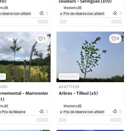
x10)
couleurs - Seringues (x10)
lo,
BE
Westerlo,
BE
e réserve non atteint
Prix de réserve non atteint
1
4
3-201
A3-47713-29
ornemental - Marronnier
Arbres - Tilleul (x5)
x1)
lo,
BE
Westerlo,
BE
 Prix de Réserve
Prix de réserve non atteint