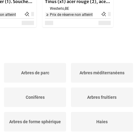
cer (1). Souche
Tinus (x1) acer rouge (2), acer
inus(1)
vert (2)
Westerlo,
BE
non atteint
Prix de réserve non atteint
Arbres de parc
Arbres méditerranéens
Conifères
Arbres fruitiers
Arbres de forme sphérique
Haies