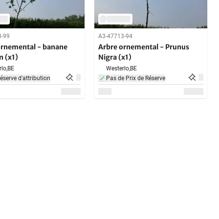
3-99
A3-47713-94
ornemental - banane
Arbre ornemental - Prunus
n (x1)
Nigra (x1)
lo,
BE
Westerlo,
BE
éserve d'attribution
Pas de Prix de Réserve