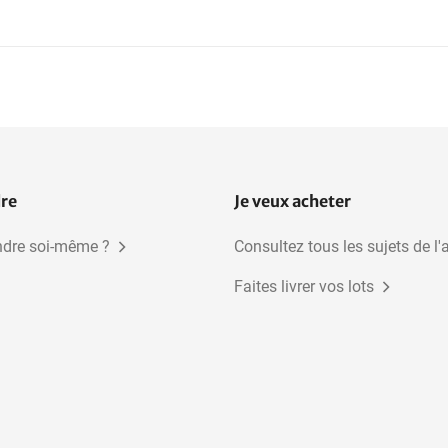
Arbres à floraison
Pots pour plantes
printanière
d'intérieur
dre
Je veux acheter
dre soi-même ?
Consultez tous les sujets de l'
Faites livrer vos lots