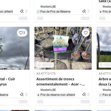
Salix (
Westerlo,
BE
Wester
non atteint
Pas de Prix de Réserve
Prix d
2
A3-47713-175
A3-4771
al - Cuir
Assortiment de troncs
Arbre 
yrus
ornementalement - Acer -
doux (
Tronc de Photinia - Salix -
Westerlo,
BE
Wester
Syringe (x20)
éserve
Prix de réserve non atteint
Pas de