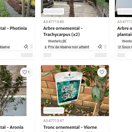
A3-47713-80
A3-4771
al - Photinia
Arbre ornemental -
Arbre 
Trachycarpus (x2)
plantai
Westerlo,
BE
Wester
éserve
Prix de réserve non atteint
Sous r
1
A3-47713-47
al - Aronia
Tronc ornemental - Viorne