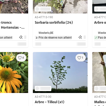
A3-47713-190
A3-4771
 troncs
Sorbaria sorbifolia (24)
Arbre 
 Hortensias -
Westerlo,
BE
Wester
non atteint
Prix de réserve non atteint
Pas de
4
1
A3-47713-30
A3-4771
Arbre - Tilleul (x1)
Malles