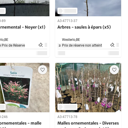
3-89
A3-47713-37
ornemental - Noyer (x1)
Arbres - saules à épars (x5)
lo,
BE
Westerlo,
BE
 Prix de Réserve
Prix de réserve non atteint
3-246
A3-47713-78
 ornementales - malle
Malles ornementales - Diverses