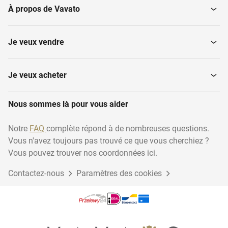
À propos de Vavato
Traitement de surface du
Des machines-outils
bois
Je veux vendre
Machines à banderoler
Ponçage et Polissage
Je veux acheter
Nous sommes là pour vous aider
Mortaiseuses
Menuiserie variée
Notre
FAQ
complète répond à de nombreuses questions.
Vous n'avez toujours pas trouvé ce que vous cherchiez ?
Lignes de production
Rectifieuses
Vous pouvez trouver nos coordonnées ici.
Contactez-nous
Paramètres des cookies
Extraction, broyage et
Centres d'usinage CNC
séchage
Système de mesure en
Agrégats de traitement