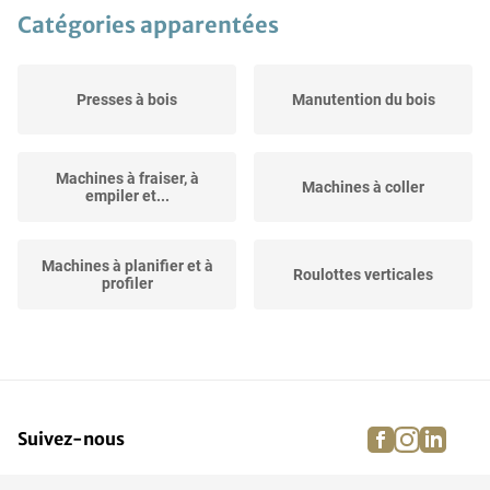
Catégories apparentées
Presses à bois
Manutention du bois
Machines à fraiser, à
Machines à coller
empiler et...
Machines à planifier et à
Roulottes verticales
profiler
Bois et matériaux en
Scies
feuille
facebook
instagra
linke
pi
Suivez-nous
Perceuses
Jointers