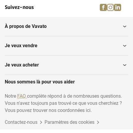
facebook
instagra
linke
pi
Suivez-nous
Pièces de machines,
Jointers
outils et...
À propos de Vavato
Traitement de surface du
Des machines-outils
bois
Je veux vendre
Machines à banderoler
Ponçage et Polissage
Je veux acheter
Nous sommes là pour vous aider
Mortaiseuses
Menuiserie variée
Notre
FAQ
complète répond à de nombreuses questions.
Vous n'avez toujours pas trouvé ce que vous cherchiez ?
Lignes de production
Rectifieuses
Vous pouvez trouver nos coordonnées ici.
Contactez-nous
Paramètres des cookies
Extraction, broyage et
Centres d'usinage CNC
séchage